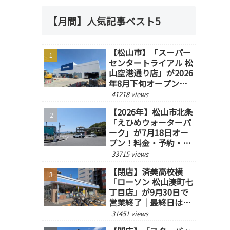
【月間】人気記事ベスト5
【松山市】「スーパー
センタートライアル 松
山空港通り店」が2026
年8月下旬オープン予
定！
41218 views
【2026年】松山市北条
「えひめウォーターパ
ーク」が7月18日オー
プン！料金・予約・営
業時間を紹介
33715 views
【閉店】済美高校横
「ローソン 松山湊町七
丁目店」が9月30日で
営業終了｜最終日は14
時閉店
31451 views