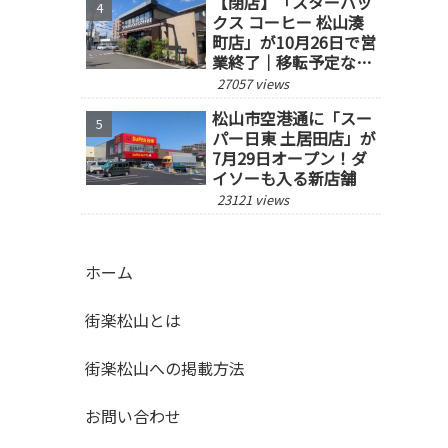
【閉店】「スターバッ
クス コーヒー 松山湊
町店」が10月26日で営
業終了｜移転予定な
し、跡地の今後にも注
27057 views
目
松山市空港通に「スー
パー日東 土居田店」が
7月29日オープン！ダ
イソーも入る新店舗
23121 views
ホーム
街楽松山とは
街楽松山への掲載方法
お問い合わせ