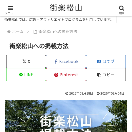
＼ 松山の街を“オモシロク”する地域情報メディア ／
メニュー
検索
街楽松山では、広告・アフィリエイトプログラムを利用しています。
ホーム
街楽松山への掲載方法
街楽松山への掲載方法
X
Facebook
はてブ
LINE
Pinterest
コピー
2025年08月18日
2026年08月04日