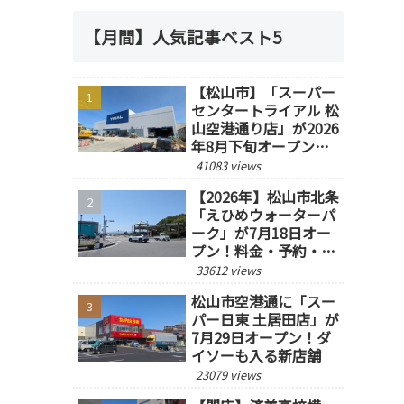
【月間】人気記事ベスト5
【松山市】「スーパー
センタートライアル 松
山空港通り店」が2026
年8月下旬オープン予
定！
41083 views
【2026年】松山市北条
「えひめウォーターパ
ーク」が7月18日オー
プン！料金・予約・営
業時間を紹介
33612 views
松山市空港通に「スー
パー日東 土居田店」が
7月29日オープン！ダ
イソーも入る新店舗
23079 views