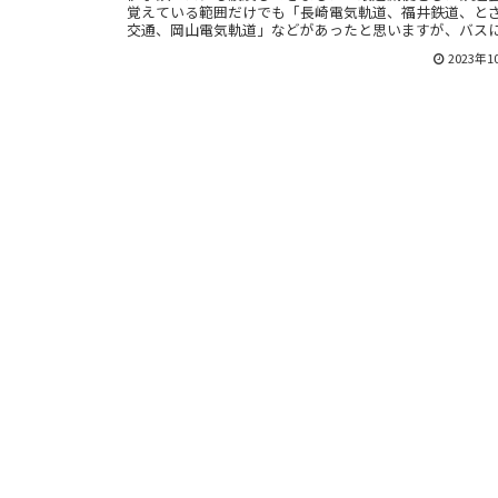
覚えている範囲だけでも「長崎電気軌道、福井鉄道、と
交通、岡山電気軌道」などがあったと思いますが、バス
ては全国で減便が発生しています
2023年1