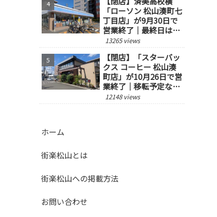
【閉店】済美高校横
「ローソン 松山湊町七
丁目店」が9月30日で
営業終了｜最終日は14
時閉店
13265 views
【閉店】「スターバッ
クス コーヒー 松山湊
町店」が10月26日で営
業終了｜移転予定な
し、跡地の今後にも注
12148 views
目
ホーム
街楽松山とは
街楽松山への掲載方法
お問い合わせ