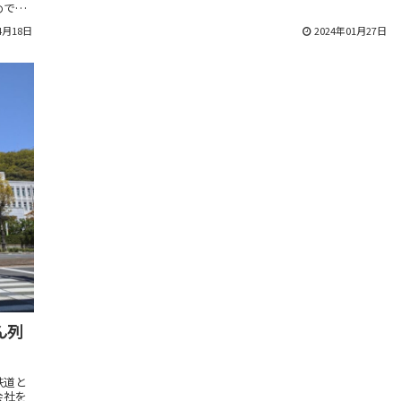
めで解
4月18日
2024年01月27日
ん列
鉄道と
会社を