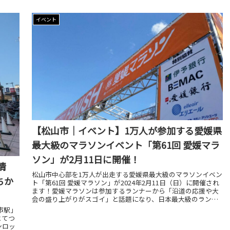
イベント
【松山市｜イベント】1万人が参加する愛媛県
最大級のマラソンイベント「第61回 愛媛マラ
ソン」が2月11日に開催！
情
松山市中心部を1万人が出走する愛媛県最大級のマラソンイベン
ちか
ト「第61回 愛媛マラソン」が2024年2月11日（日）に開催され
ます！愛媛マラソンは参加するランナーから「沿道の応援や大
会の盛り上がりがスゴイ」と話題になり、日本最大級のランニ
ングポータルサイト「RUNNET」でもランキング1位を獲得した
市駅」
ことがあります
よてつ
ンロッ