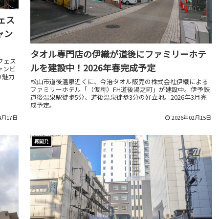
ェス
ャン
タオル専門店の伊織が道後にファミリーホテ
フェス
ルを建設中！2026年春完成予定
ャンビ
の魅力
松山市道後温泉近くに、今治タオル販売の株式会社伊織による
ファミリーホテル「（仮称）FH道後湯之町」が建設中。伊予鉄
道後温泉駅徒歩5分、道後温泉徒歩3分の好立地。2026年3月完
成予定。
4月17日
2026年02月15日
再開発