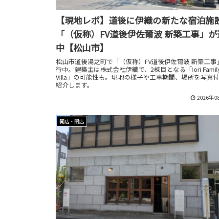
【現地レポ】道後に伊織の新たな宿泊施
「（仮称）FV道後伊佐爾波 新築工事」が
中【松山市】
松山市道後湯之町で「（仮称）FV道後伊佐爾波 新築工事
行中。建築主は株式会社伊織で、2棟目となる「Iori Famil
Villa」の可能性も。現地の様子や工事期間、場所を写真
紹介します。
2026年0
開店・閉店