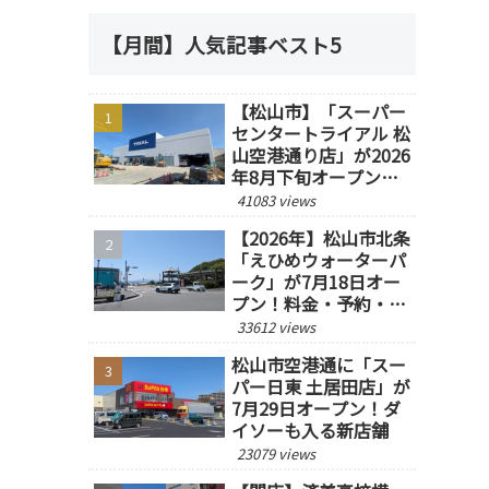
【月間】人気記事ベスト5
【松山市】「スーパー
センタートライアル 松
山空港通り店」が2026
年8月下旬オープン予
定！
41083 views
【2026年】松山市北条
「えひめウォーターパ
ーク」が7月18日オー
プン！料金・予約・営
業時間を紹介
33612 views
松山市空港通に「スー
パー日東 土居田店」が
7月29日オープン！ダ
イソーも入る新店舗
23079 views