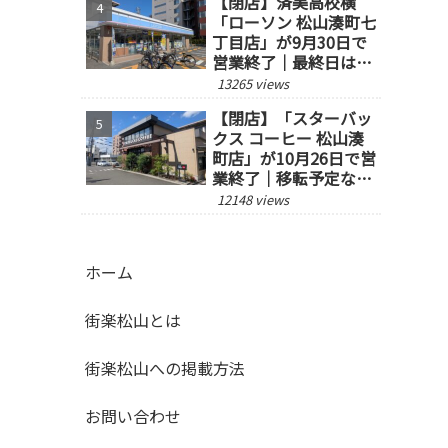
【閉店】済美高校横
「ローソン 松山湊町七
丁目店」が9月30日で
営業終了｜最終日は14
時閉店
13265 views
【閉店】「スターバッ
クス コーヒー 松山湊
町店」が10月26日で営
業終了｜移転予定な
し、跡地の今後にも注
12148 views
目
ホーム
街楽松山とは
街楽松山への掲載方法
お問い合わせ