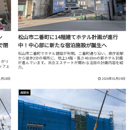
ン
松山市二番町に14階建てホテル計画が進行
で閉
中！中心部に新たな宿泊施設が誕生へ
松山市二番町でホテル建設が判明。二番町通り沿い、県庁前駅
から徒歩2分の場所に、地上14階・高さ48.83mの新ホテル計画
」がリ
が進んでいます。共立エステートが関わる注目の計画内容を紹
ッフェ
介。
1月28日
2026年01月19日
再開発