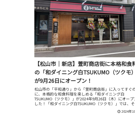
【松山市｜新店】萱町商店街に本格和食
の「和ダイニング白TSUKUMO（ツクモ
が9月26日にオープン！
松山市の「平和通り」から「萱町商店街」に入ってすぐ
に、本格的な和食料理を楽しめる「和ダイニング白
TSUKUMO（ツクモ）」が2024年9月26日（木）にオー
した！「和ダイニング白TSUKUMO（ツクモ）」では、
入れた新鮮な食材を使った和食料理を提供しているそう
2024年1
ニューには「小ふぐの天ぷら」や「くじらベーコン」な
的な料理が並びます