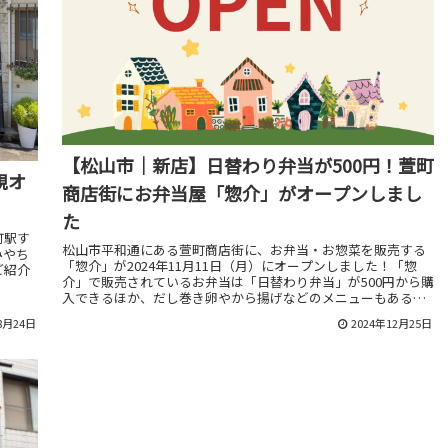
【松山市｜新店】日替わり弁当が500円！萱町
規オ
商店街にお弁当屋「惣介」がオープンしまし
。
た
町駅す
松山市平和通にある萱町商店街に、お弁当・お惣菜を販売する
みやち
「惣介」が2024年11月11日（月）にオープンしました！「惣
ご紹介
介」で販売されているお弁当は「日替わり弁当」が500円から購
入できるほか、だし巻き卵やから揚げなどのメニューもあると
のこと。伊予鉄道の古町駅にも近く朝早くから営業しているの
8月24日
2024年12月25日
で、ここでお弁当を買って職場に持って行くことも可能です
ね！