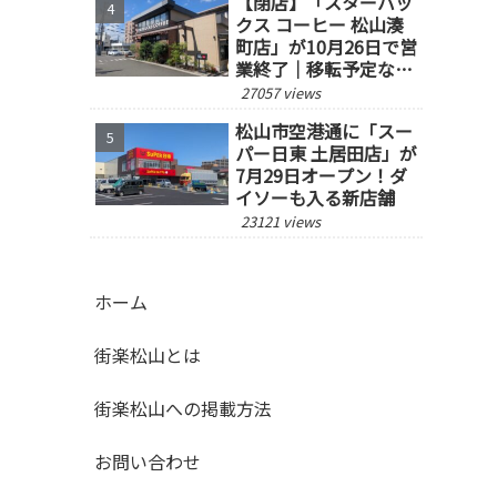
【閉店】「スターバッ
クス コーヒー 松山湊
町店」が10月26日で営
業終了｜移転予定な
し、跡地の今後にも注
27057 views
目
松山市空港通に「スー
パー日東 土居田店」が
7月29日オープン！ダ
イソーも入る新店舗
23121 views
ホーム
街楽松山とは
街楽松山への掲載方法
お問い合わせ