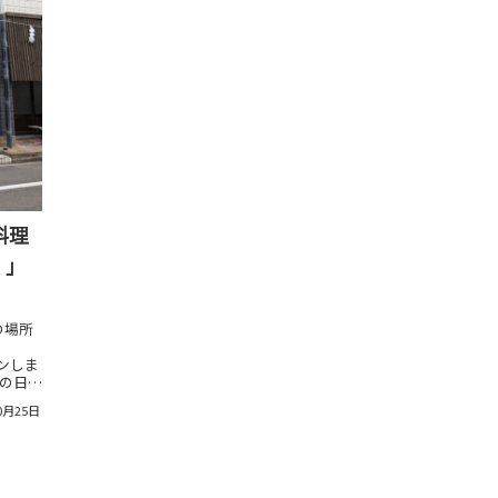
料理
）」
の場所
プンしま
その日仕
で、メ
0月25日
ど本格