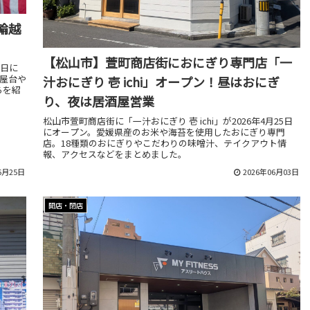
輪越
【松山市】萱町商店街におにぎり専門店「一
0日に
。屋台や
汁おにぎり 壱 ichi」オープン！昼はおにぎ
ろを紹
り、夜は居酒屋営業
松山市萱町商店街に「一汁おにぎり 壱 ichi」が2026年4月25日
にオープン。愛媛県産のお米や海苔を使用したおにぎり専門
店。18種類のおにぎりやこだわりの味噌汁、テイクアウト情
報、アクセスなどをまとめました。
6月25日
2026年06月03日
開店・閉店