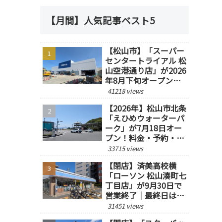
【月間】人気記事ベスト5
【松山市】「スーパー
センタートライアル 松
山空港通り店」が2026
年8月下旬オープン予
定！
41218 views
【2026年】松山市北条
「えひめウォーターパ
ーク」が7月18日オー
プン！料金・予約・営
業時間を紹介
33715 views
【閉店】済美高校横
「ローソン 松山湊町七
丁目店」が9月30日で
営業終了｜最終日は14
時閉店
31451 views