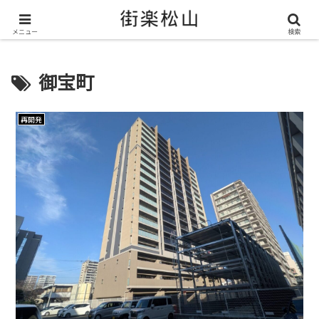
＼ 松山の街を“オモシロク”する地域情報メディア ／
メニュー
検索
御宝町
再開発