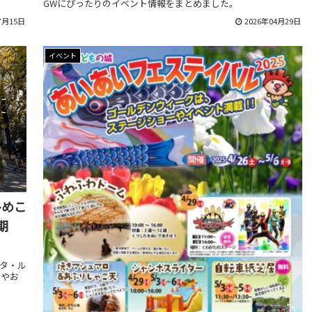
GWにぴったりのイベント情報をまとめました。
7月15日
2026年04月29日
イベント
ひめこ
期
スタ・ル
金やお