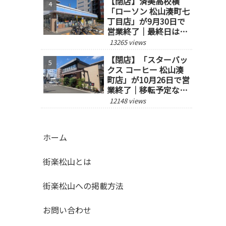
【閉店】済美高校横
「ローソン 松山湊町七
丁目店」が9月30日で
営業終了｜最終日は14
時閉店
13265 views
【閉店】「スターバッ
クス コーヒー 松山湊
町店」が10月26日で営
業終了｜移転予定な
し、跡地の今後にも注
12148 views
目
ホーム
街楽松山とは
街楽松山への掲載方法
お問い合わせ