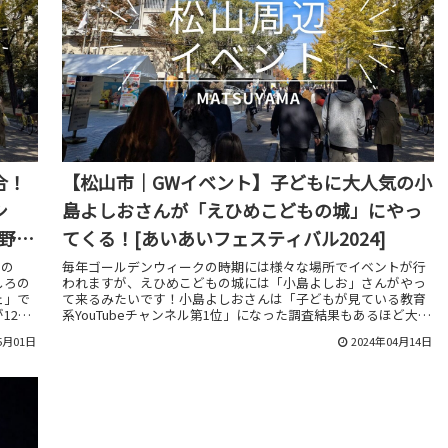
合！
【松山市｜GWイベント】子どもに大人気の小
シ
島よしおさんが「えひめこどもの城」にやっ
西野
てくる！[あいあいフェスティバル2024]
もの
毎年ゴールデンウィークの時期には様々な場所でイベントが行
しろの
われますが、えひめこどもの城には「小島よしお」さんがやっ
ェ」で
て来るみたいです！小島よしおさんは「子どもが見ている教育
12店
系YouTubeチャンネル第1位」になった調査結果もあるほど大人
気の芸人さんですが、そんな小島よしおさんのステージショー
5月01日
2024年04月14日
が観覧無料で楽しめるとのこと！