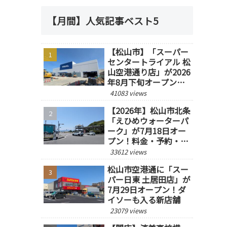
【月間】人気記事ベスト5
【松山市】「スーパー
センタートライアル 松
山空港通り店」が2026
年8月下旬オープン予
定！
41083 views
【2026年】松山市北条
「えひめウォーターパ
ーク」が7月18日オー
プン！料金・予約・営
業時間を紹介
33612 views
松山市空港通に「スー
パー日東 土居田店」が
7月29日オープン！ダ
イソーも入る新店舗
23079 views