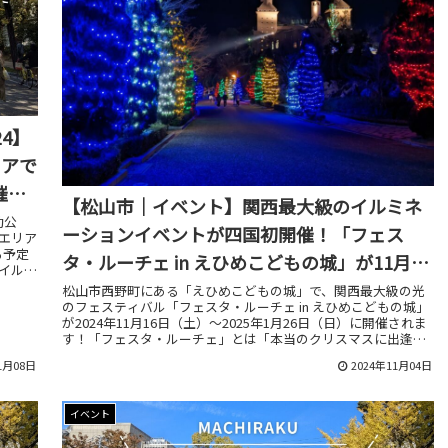
4】
リアで
催さ
【松山市｜イベント】関西最大級のイルミネ
動公
ーションイベントが四国初開催！「フェス
エリア
る予定
タ・ルーチェ in えひめこどもの城」が11月16
イルミ
にパワ
日よりスタート！
松山市西野町にある「えひめこどもの城」で、関西最大級の光
のフェスティバル「フェスタ・ルーチェ in えひめこどもの城」
が2024年11月16日（土）〜2025年1月26日（日）に開催されま
す！「フェスタ・ルーチェ」とは「本当のクリスマスに出逢え
る」をコンセプトに2017年から全国各地で開催されていて、過
1月08日
2024年11月04日
去7年間の累計入場者数が80万人以上にもなる大人気のイルミネ
ーションイベントです！
イベント