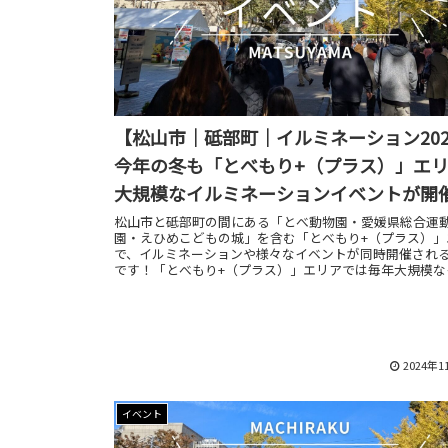
【松山市｜砥部町｜イルミネーション202
今年の冬も「とべもり+（プラス）」エ
大規模なイルミネーションイベントが開
れます！
松山市と砥部町の間にある「とべ動物園・愛媛県総合運
園・えひめこどもの城」を含む「とべもり+（プラス）」
で、イルミネーションや様々なイベントが同時開催され
です！「とべもり+（プラス）」エリアでは毎年大規模な
ネーションイベントが開催されていますが、今年はさら
ーアップしているみたい！
2024年1
イベント