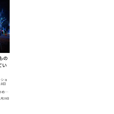
もの
てい
ーショ
18日
ひめこ
」があ
1月29日
ンタジ