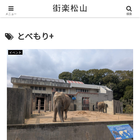
＼ 松山の街を“オモシロク”する地域情報メディア ／
メニュー
検索
とべもり+
イベント