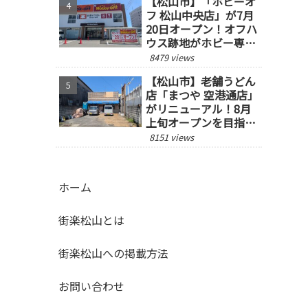
【松山市】「ホビーオ
フ 松山中央店」が7月
20日オープン！オフハ
ウス跡地がホビー専門
店にリニューアル
8479 views
【松山市】老舗うどん
店「まつや 空港通店」
がリニューアル！8月
上旬オープンを目指し
て工事中
8151 views
ホーム
街楽松山とは
街楽松山への掲載方法
お問い合わせ