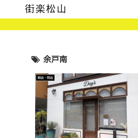
余戸南
開店・閉店