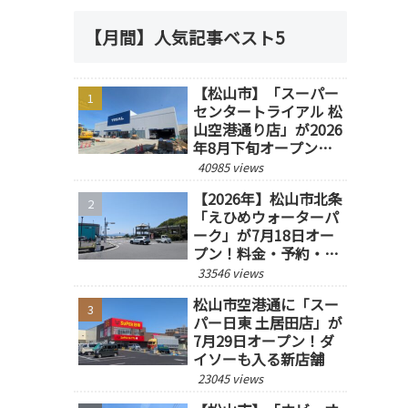
【月間】人気記事ベスト5
【松山市】「スーパー
センタートライアル 松
山空港通り店」が2026
年8月下旬オープン予
定！
40985 views
【2026年】松山市北条
「えひめウォーターパ
ーク」が7月18日オー
プン！料金・予約・営
業時間を紹介
33546 views
松山市空港通に「スー
パー日東 土居田店」が
7月29日オープン！ダ
イソーも入る新店舗
23045 views