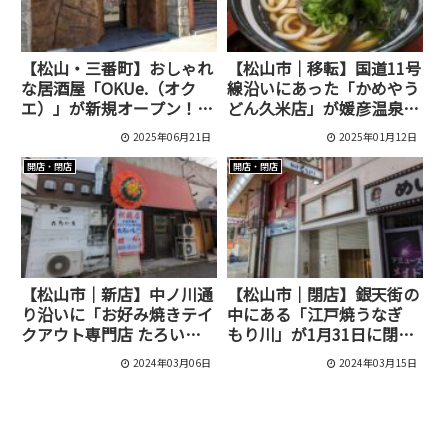
【松山・三番町】おしゃれ
【松山市｜移転】国道11号
な居酒屋「OKUe.（オク
線沿いにあった「かめやう
エ）」が新規オープン！個
どん久米店」が媛彦温泉の
室で楽しむ創作料理とワイ
中に移転オープンしまし
2025年06月21日
2025年01月12日
ン。
た！
開店・閉店
開店・閉店
【松山市｜新店】中ノ川通
【松山市｜閉店】銀天街の
り沿いに「お好み焼きテイ
中にある「江戸焼うなぎ
クアウト専門店 たろい
もり川」が1月31日に閉店
ち」がオープンしました！
していました！
2024年03月06日
2024年03月15日