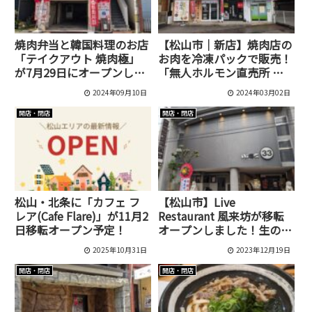
焼肉弁当と韓国料理のお店
【松山市｜新店】焼肉店の
「テイクアウト 焼肉極」
お肉を冷凍パックで販売！
が7月29日にオープンしま
「無人ホルモン直売所 松
した！
山中央通り店」がオープン
2024年09月10日
2024年03月02日
開店・閉店
開店・閉店
松山・北条に「カフェ フ
【松山市】Live
レア(Cafe Flare)」が11月2
Restaurant 風来坊が移転
日移転オープン予定！
オープンしました！生の音
楽を聴きながら食事ができ
2025年10月31日
2023年12月19日
るお店です
開店・閉店
開店・閉店