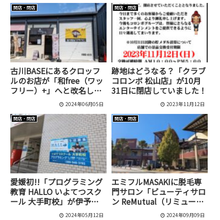
開店・閉店
開店・閉店
古川BASEにあるクロッフ
跡地はどうなる？「クラブ
ルのお店が「和free（ワッ
コロンボ 松山店」が10月
フリー）+」へと改名して
31日に閉店していました！
リニューアルオープンしま
2024年06月05日
2023年11月12日
した[松山市/古川西]
開店・閉店
開店・閉店
愛媛初!!「プログラミング
エミフルMASAKIに脱毛専
教育 HALLO いよてつスク
門サロン「ビューティサロ
ール 大手町校」が伊予鉄
ン ReMutual（リミューチ
大手町ビル3階に開校[松山
ュアル）」が7月29日にオ
2024年05月12日
2024年09月09日