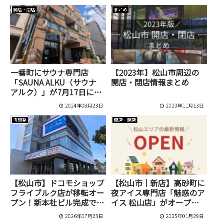
市/大手町]
ープン！
開店・閉店
まとめ
一番町にサウナ専門店
【2023年】松山市周辺の
「SAUNA ALKU（サウナ
開店・閉店情報まとめ
アルク）」が7月17日にオ
ープンしました！
2024年08月23日
2023年11月13日
再開発
開店・閉店
【松山市】ドコモショップ
【松山市｜新店】高砂町に
フライブルク店が移転オー
夜アイス専門店「魅惑のア
プン！新本社ビル完成で元
イス 松山店」がオープ
の場所へ戻ってきました
ン！
2026年07月23日
2025年01月29日