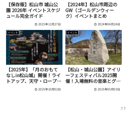
【保存版】松山市 城山公
【2024年】松山市周辺の
園 2026年 イベントスケジ
GW（ゴールデンウィー
ュール完全ガイド
ク）イベントまとめ
2025年12月27日
2024年04月24日
イベント
イベント
【2025年】「月のおもて
【松山・城山公園】アイリ
なしin松山城」開催！ライ
ーフェスティバル2025開
トアップ、天守・ロープウ
催！入場無料の音楽とグル
ェイ夜間営業、イベント情
メの祭典！GW明けも楽し
2025年10月02日
2025年05月03日
報を完全ガイド
もう！