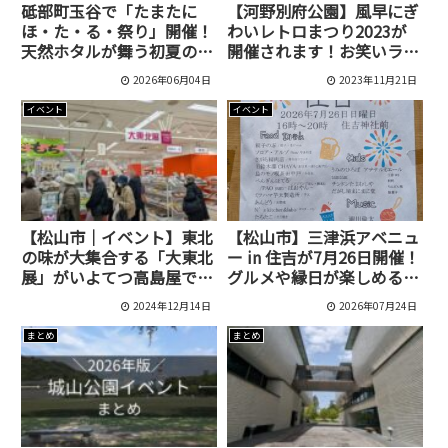
砥部町玉谷で「たまたに
【河野別府公園】風早にぎ
ほ・た・る・祭り」開催！
わいレトロまつり2023が
天然ホタルが舞う初夏の人
開催されます！お笑いライ
気イベント
ブや音楽ステージもあるみ
2026年06月04日
2023年11月21日
たい！
イベント
イベント
【松山市｜イベント】東北
【松山市】三津浜アベニュ
の味が大集合する「大東北
ー in 住吉が7月26日開催！
展」がいよてつ高島屋で12
グルメや縁日が楽しめる夏
月10日から17日まで開催
イベント
2024年12月14日
2026年07月24日
中です！
まとめ
まとめ