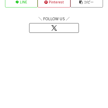
LINE
Pinterest
コピー
＼ FOLLOW US ／