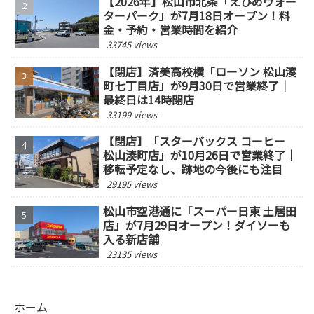
【2026年】松山市北条「えひめウォー
ターパーク」が7月18日オープン！料
金・予約・営業時間を紹介
33745 views
【閉店】済美高校横「ローソン 松山湊
町七丁目店」が9月30日で営業終了｜
最終日は14時閉店
33199 views
【閉店】「スターバックス コーヒー
松山湊町店」が10月26日で営業終了｜
移転予定なし、跡地の今後にも注目
29195 views
松山市空港通に「スーパー日東 土居田
店」が7月29日オープン！ダイソーも
入る新店舗
23135 views
ホーム