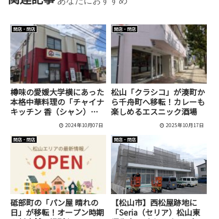
あなたにおすすめ
開店・閉店
開店・閉店
樽味の愛媛大学横にあった
松山「クラシコ」が湊町か
本格中華料理の「チャイナ
ら千舟町へ移転！カレーも
キッチン 香（シャン）」
楽しめるエスニック酒場
が閉店していました！
2024年10月07日
2025年10月17日
開店・閉店
開店・閉店
砥部町の「パン屋 晴れの
【松山市】西松屋跡地に
日」が移転！オープン時期
「Seria（セリア）松山東