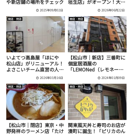
や新店舗の場所をチェック
垣生店」がオープン！大型
店舗として7月10日開店予
2025年09月02日
2026年06月22日
定
開店・閉店
開店・閉店
いよてつ高島屋「ほにや
【松山市｜新店】三番町に
松山店」がリニューアル！
個室居酒屋の
よさこいチーム直営の人気
「LEMONed（レモネー
和雑貨店
ド）」が1月16日にオープ
2026年03月16日
2024年01月09日
ン予定です！
開店・閉店
開店・閉店
【松山市｜閉店】東京・中
関東風天丼と寿司のお店が
野発祥のラーメン店「たけ
湊町に誕生！「ピリカのん