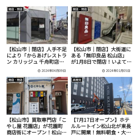
開店・閉店
開店・閉店
【松山市｜閉店】人手不足
【松山市｜閉店】大街道に
により「からあげレストラ
ある「無印良品 松山店」
ン カリッジュ 千舟町店」
が1月8日で閉店！いよてつ
が閉店していました！
高島屋へ移転後は県内唯一
2024年04月09日
2024年01月05日
「冷凍食品」の取扱いを開
始予定
開店・閉店
再開発
【松山市】買取専門店「こ
【7月17日オープン】ホテ
やし屋 花園店」が花園町
ルルートイン松山北が東長
商店街にオープン！松山市
戸に開業！無料朝食・大浴
駅近くで査定無料
場・広々駐車場を完備