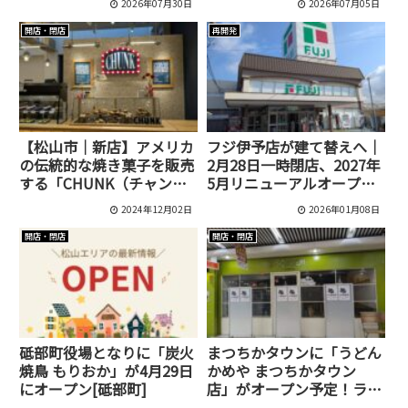
2026年07月30日
2026年07月05日
開店・閉店
再開発
【松山市｜新店】アメリカ
フジ伊予店が建て替えへ｜
の伝統的な焼き菓子を販売
2月28日一時閉店、2027年
する「CHUNK（チャン
5月リニューアルオープン
ク）」がJR松山駅にオープ
予定
2024年12月02日
2026年01月08日
ンしました！
開店・閉店
開店・閉店
砥部町役場となりに「炭火
まつちかタウンに「うどん
焼鳥 もりおか」が4月29日
かめや まつちかタウン
にオープン[砥部町]
店」がオープン予定！ラン
チタイムには行列必至か!?