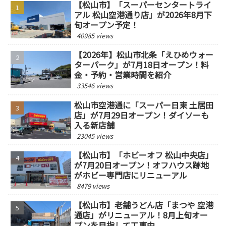
【松山市】「スーパーセンタートライ
アル 松山空港通り店」が2026年8月下
旬オープン予定！
40985 views
【2026年】松山市北条「えひめウォー
ターパーク」が7月18日オープン！料
金・予約・営業時間を紹介
33546 views
松山市空港通に「スーパー日東 土居田
店」が7月29日オープン！ダイソーも
入る新店舗
23045 views
【松山市】「ホビーオフ 松山中央店」
が7月20日オープン！オフハウス跡地
がホビー専門店にリニューアル
8479 views
【松山市】老舗うどん店「まつや 空港
通店」がリニューアル！8月上旬オー
プンを目指して工事中