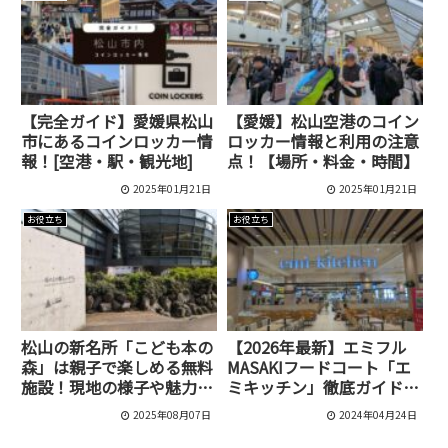
【完全ガイド】愛媛県松山
【愛媛】松山空港のコイン
市にあるコインロッカー情
ロッカー情報と利用の注意
報！[空港・駅・観光地]
点！【場所・料金・時間】
2025年01月21日
2025年01月21日
お役立ち
お役立ち
松山の新名所「こども本の
【2026年最新】エミフル
森」は親子で楽しめる無料
MASAKIフードコート「エ
施設！現地の様子や魅力を
ミキッチン」徹底ガイド！
レポート
店舗一覧・メニュー・営業
2025年08月07日
2024年04月24日
時間・座席情報まとめ