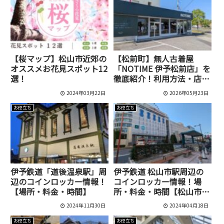
【桜マップ】松山市近郊の
【松前町】無人古着屋
オススメお花見スポット12
「NOTIME 伊予松前店」を
選！
徹底紹介！利用方法・店内
の様子・品揃えまとめ
2024年03月22日
2026年05月23日
お役立ち
お役立ち
伊予鉄道「道後温泉駅」周
伊予鉄道 松山市駅周辺の
辺のコインロッカー情報！
コインロッカー情報！場
【場所・料金・時間】
所・料金・時間【松山市
駅・まつちかタウン・いよ
2024年11月30日
2024年04月18日
てつ高島屋】
お役立ち
お役立ち