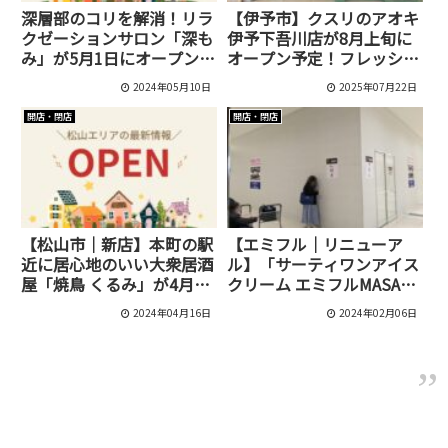
深層部のコリを解消！リラ
【伊予市】クスリのアオキ
クゼーションサロン「深も
伊予下吾川店が8月上旬に
み」が5月1日にオープン
オープン予定！フレッシュ
[松山市/森松町]
バリューからのリニューア
2024年05月10日
2025年07月22日
ル
開店・閉店
開店・閉店
【松山市｜新店】本町の駅
【エミフル｜リニューア
近に居心地のいい大衆居酒
ル】「サーティワンアイス
屋「焼鳥 くるみ」が4月11
クリーム エミフルMASAKI
日にオープンしました！
店」が2月16日にリニュー
2024年04月16日
2024年02月06日
アルオープンします！