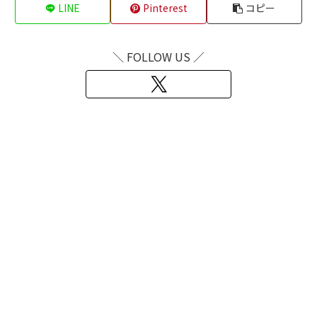
LINE
Pinterest
コピー
＼ FOLLOW US ／