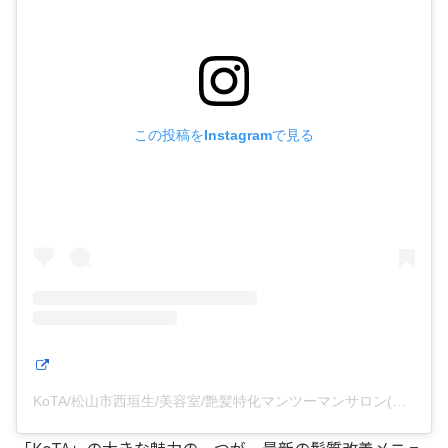
この投稿をInstagramで見る
KoTA/松山市西垣生/美容室/艶髪特化マンツーマンサロン(@kota_takeshi_kameda)がシェアした投稿