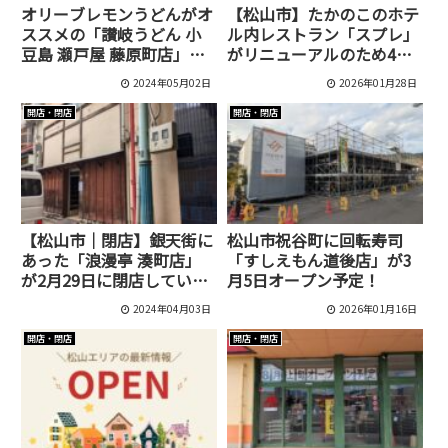
オリーブレモンうどんがオ
【松山市】たかのこのホテ
ススメの「讃岐うどん 小
ル内レストラン「スプレ」
豆島 瀬戸屋 藤原町店」が
がリニューアルのため4月3
オープン予定[松山市/藤原
日で閉店！
2024年05月02日
2026年01月28日
町]
開店・閉店
開店・閉店
【松山市｜閉店】銀天街に
松山市祝谷町に回転寿司
あった「浪漫亭 湊町店」
「すしえもん道後店」が3
が2月29日に閉店していま
月5日オープン予定！
した！
2024年04月03日
2026年01月16日
開店・閉店
開店・閉店