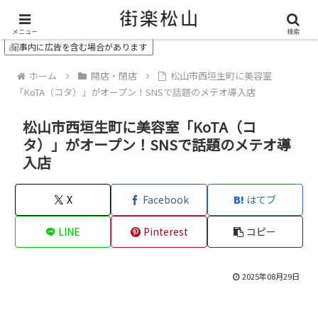
＼ 松山の街を“オモシロク”する地域情報メディア ／
メニュー
検索
記事内に広告を含む場合があります
ホーム
開店・閉店
松山市西垣生町に美容室
「KoTA（コタ）」がオープン！SNSで話題のメテオ導入店
松山市西垣生町に美容室「KoTA（コ
タ）」がオープン！SNSで話題のメテオ導
入店
X
Facebook
はてブ
LINE
Pinterest
コピー
2025年08月29日