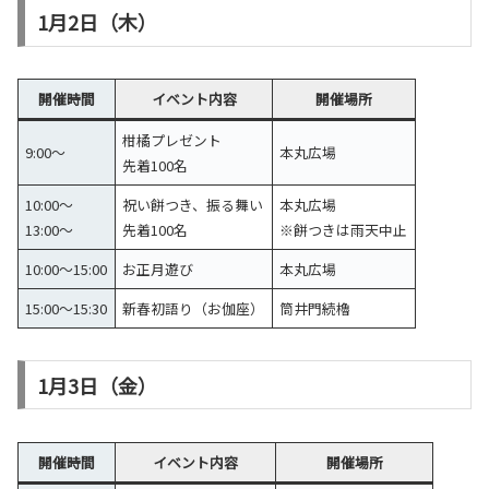
1月2日（木）
開催時間
イベント内容
開催場所
柑橘プレゼント
9:00～
本丸広場
先着100名
10:00～
祝い餅つき、振る舞い
本丸広場
13:00～
先着100名
※餅つきは雨天中止
10:00～15:00
お正月遊び
本丸広場
15:00～15:30
新春初語り（お伽座）
筒井門続櫓
1月3日（金）
開催時間
イベント内容
開催場所