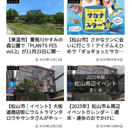
イベント
イベント
【東温市】重信川かすみの
【松山市】さかなクンに会
森公園で「PLANTS FES
いに行こう！アイテムえひ
vol.2」が11月23日に開催
めで「ギョギョッとサカナ
予定！
★スター展」開催中
2025年11月11日
2025年04月15日
イベント
まとめ
【松山市｜イベント】大街
【2025年】松山市＆周辺
道商店街にウルトラマンタ
イベントカレンダー｜週
ロウやサンタさんがやって
末・連休のおでかけに
くる！「2024X´masイベ
2024年12月15日
2024年11月04日
ントストリート」が12月