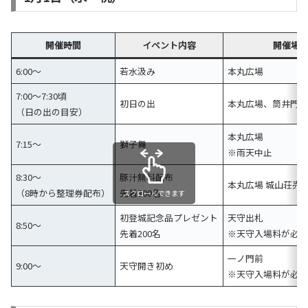
開催時間
イベント内容
開催場
6:00～
若水汲み
本丸広場
7:00～7:30頃
初日の出
本丸広場、筒井門
（日の出の目安）
本丸広場
7:15～
獅子舞
※雨天中止
8:30～
豚汁無料配布
本丸広場 城山荘売
（8時から整理券配布）
先着300名
スクロールできます
初登城記念品プレゼント
天守出札
8:50～
先着200名
※天守入場料が必
一ノ門前
9:00～
天守開き初め
※天守入場料が必