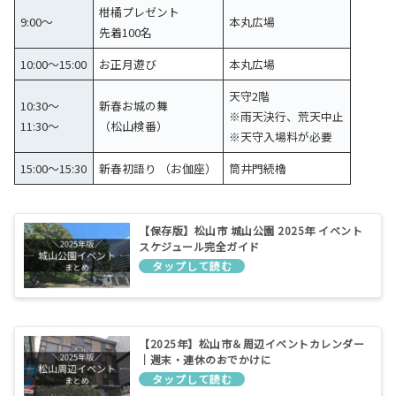
柑橘プレゼント
9:00～
本丸広場
先着100名
10:00～15:00
お正月遊び
本丸広場
天守2階
10:30～
新春お城の舞
※雨天決行、荒天中止
11:30～
（松山検番）
※天守入場料が必要
15:00～15:30
新春初語り （お伽座）
筒井門続櫓
【保存版】松山市 城山公園 2025年 イベント
スケジュール完全ガイド
【2025年】松山市＆周辺イベントカレンダー
｜週末・連休のおでかけに