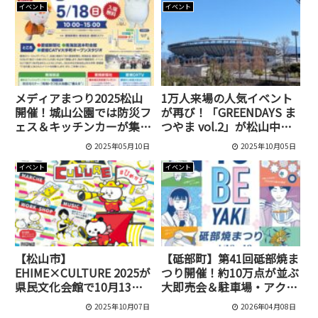
21日と22日に開催
イベント
イベント
メディアまつり2025松山
1万人来場の人気イベント
開催！城山公園では防災フ
が再び！「GREENDAYS ま
ェス＆キッチンカーが集
つやま vol.2」が松山中央
結！藤井キャスター講演情
公園で開催決定！
2025年05月10日
2025年10月05日
報も
イベント
イベント
【松山市】
【砥部町】第41回砥部焼ま
EHIME×CULTURE 2025が
つり開催！約10万点が並ぶ
県民文化会館で10月13日
大即売会＆駐車場・アクセ
に開催！約100店舗のマル
ス情報まとめ
2025年10月07日
2026年04月08日
シェや音楽ライブも！