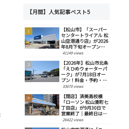
【月間】人気記事ベスト5
【松山市】「スーパー
センタートライアル 松
山空港通り店」が2026
年8月下旬オープン予
定！
41149 views
【2026年】松山市北条
「えひめウォーターパ
ーク」が7月18日オー
プン！料金・予約・営
業時間を紹介
33670 views
【閉店】済美高校横
「ローソン 松山湊町七
丁目店」が9月30日で
営業終了｜最終日は14
ま
時閉店
26422 views