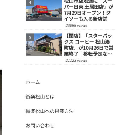
松山市空港通に「スー
パー日東 土居田店」が
7月29日オープン！ダ
イソーも入る新店舗
23099 views
【閉店】「スターバッ
クス コーヒー 松山湊
町店」が10月26日で営
業終了｜移転予定な
し、跡地の今後にも注
21123 views
目
ホーム
街楽松山とは
街楽松山への掲載方法
お問い合わせ