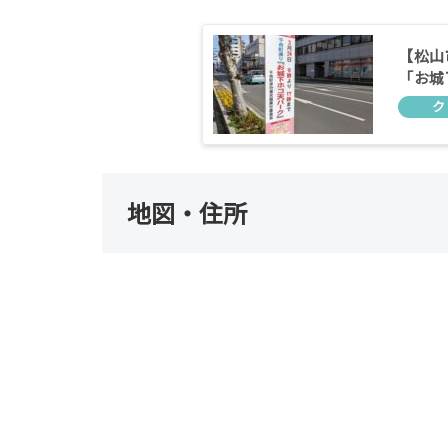
【松山
「お城
地図・住所