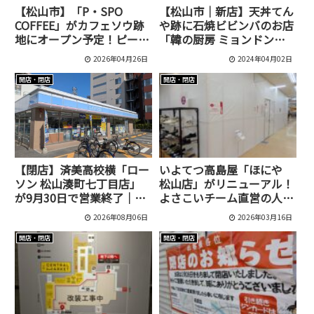
【松山市】「P・SPO
【松山市｜新店】天丼てん
COFFEE」がカフェソウ跡
や跡に石焼ビビンバのお店
地にオープン予定！ピース
「韓の厨房 ミョンドンヤ
ポの新業態？
古川店」が4月17日にオー
2026年04月26日
2024年04月02日
プン予定！
開店・閉店
開店・閉店
【閉店】済美高校横「ロー
いよてつ高島屋「ほにや
ソン 松山湊町七丁目店」
松山店」がリニューアル！
が9月30日で営業終了｜最
よさこいチーム直営の人気
終日は14時閉店
和雑貨店
2026年08月06日
2026年03月16日
開店・閉店
開店・閉店