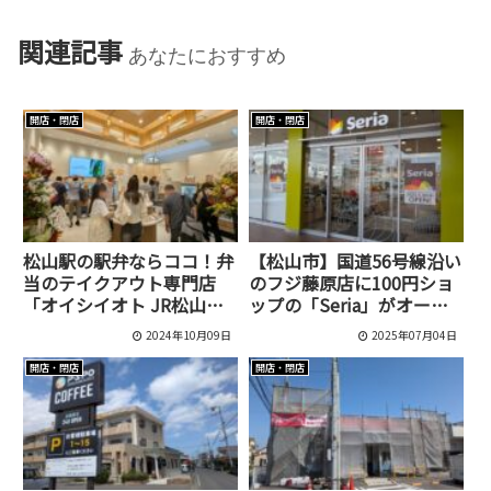
関連記事
あなたにおすすめ
開店・閉店
開店・閉店
松山駅の駅弁ならココ！弁
【松山市】国道56号線沿い
当のテイクアウト専門店
のフジ藤原店に100円ショ
「オイシイオト JR松山駅
ップの「Seria」がオープ
店」が「だんだん通り」に
ンしてた！
2024年10月09日
2025年07月04日
オープン！
開店・閉店
開店・閉店