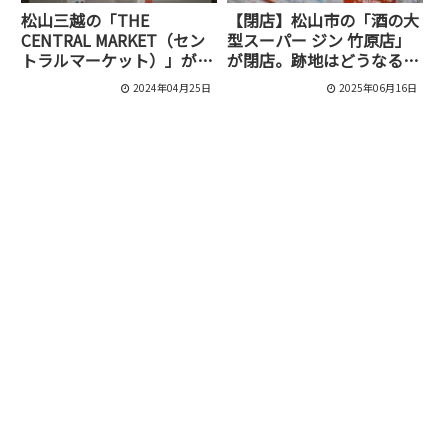
松山三越の「THE
【閉店】松山市の「酒の大
CENTRAL MARKET（セン
型スーパー ジン 竹原店」
トラルマーケット）」が5
が閉店。跡地はどうなる？
月12日に閉店するようです
市内の他店舗も紹介
2024年04月25日
2025年06月16日
[松山市/一番町]