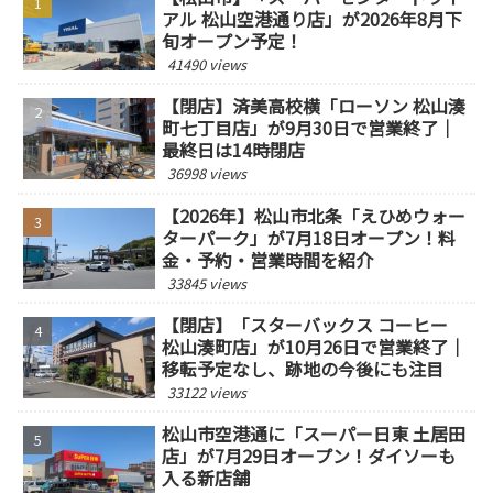
アル 松山空港通り店」が2026年8月下
旬オープン予定！
41490 views
【閉店】済美高校横「ローソン 松山湊
町七丁目店」が9月30日で営業終了｜
最終日は14時閉店
36998 views
【2026年】松山市北条「えひめウォー
ターパーク」が7月18日オープン！料
金・予約・営業時間を紹介
33845 views
【閉店】「スターバックス コーヒー
松山湊町店」が10月26日で営業終了｜
移転予定なし、跡地の今後にも注目
33122 views
松山市空港通に「スーパー日東 土居田
店」が7月29日オープン！ダイソーも
入る新店舗