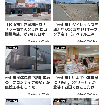
【松山市】四国初出店！
【松山市】ダイレックス三
「ラー麺ずんどう屋 松山
津浜店が2027年1月オープ
問屋町店」が7月30日オー
ン予定！【アベイル三津店
プン予定
跡地】
2026年06月16日
2026年06月18日
開店・閉店
開店・閉店
松山市民病院横で調剤薬局
【松山市】いよてつ高島屋
の「フロンティア薬局」が
に「Kelly（ケリー）」が
建設工事をしてた！
登場！四国ではここだけの
本格バウムクーヘン専門ブ
2025年07月06日
2026年05月09日
ランド
開店・閉店
開店・閉店