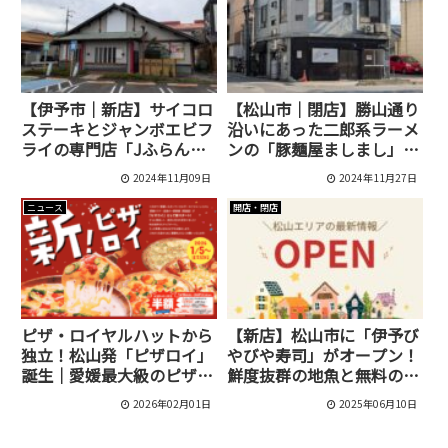
【伊予市｜新店】サイコロ
【松山市｜閉店】勝山通り
ステーキとジャンボエビフ
沿いにあった二郎系ラーメ
ライの専門店「Jふらんく
ンの「豚麺屋ましまし」が
伊予店」が11月28日にオ
10月26日に閉店していま
2024年11月09日
2024年11月27日
ープン予定です！
した！
ニュース
開店・閉店
ピザ・ロイヤルハットから
【新店】松山市に「伊予び
独立！松山発「ピザロイ」
やびや寿司」がオープン！
誕生｜愛媛最大級のピザチ
鮮度抜群の地魚と無料の味
ェーンに
噌汁が魅力！
2026年02月01日
2025年06月10日