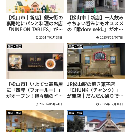
【松山市｜新店】銀天街の
【松山市｜新店】一人飲み
裏路地にパンと料理のお店
やちょい呑みにもオススメ
「NINE ON TABLES」がオ
の「酔dore neki..」がオー
ープン！
プン！
2024年01月29日
2025年01月07日
開店・閉店
開店・閉店
【松山市】いよてつ高島屋
JR松山駅の焼き菓子店
に「四陸（フォールー）」
「CHUNK（チャンク）」
がオープン！担々麺のイー
が閉店｜だんだん通りで約
トインも楽しめる中華惣菜
1年の営業
2026年05月24日
2025年12月16日
店
開店・閉店
開店・閉店