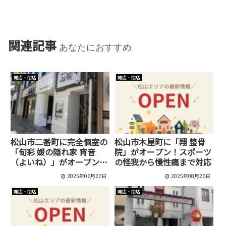
関連記事
あなたにおすすめ
開店・閉店
開店・閉店
松山市二番町に完全個室の
松山市木屋町に「翔 整骨
「旬彩 媛の隠れ家 宵音
院」がオープン！スポーツ
（よいね）」がオープン！
の怪我から慢性痛まで対応
接待やデートに最適な大人
2025年06月22日
2025年08月26日
の空間
開店・閉店
開店・閉店