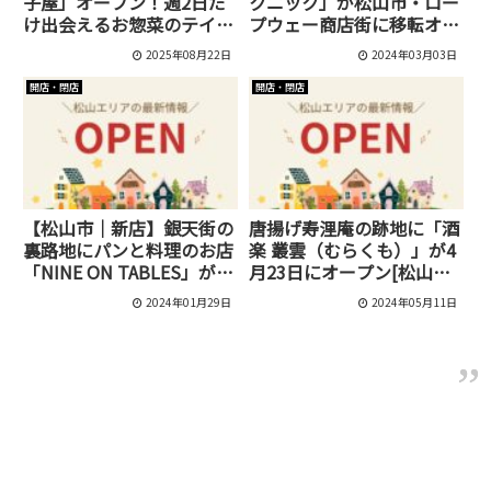
子屋」オープン！週2日だ
クニック」が松山市・ロー
け出会えるお惣菜のテイク
プウェー商店街に移転オー
アウト専門店
プンされました
2025年08月22日
2024年03月03日
開店・閉店
開店・閉店
【松山市｜新店】銀天街の
唐揚げ寿浬庵の跡地に「酒
裏路地にパンと料理のお店
楽 叢雲（むらくも）」が4
「NINE ON TABLES」がオ
月23日にオープン[松山市/
ープン！
中央]
2024年01月29日
2024年05月11日