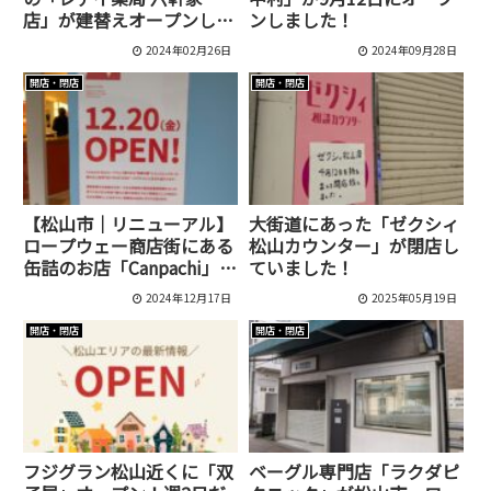
店」が建替えオープンして
ンしました！
います！
2024年02月26日
2024年09月28日
開店・閉店
開店・閉店
【松山市｜リニューアル】
大街道にあった「ゼクシィ
ロープウェー商店街にある
松山カウンター」が閉店し
缶詰のお店「Canpachi」が
ていました！
鯛のお土産専門店へと生ま
2024年12月17日
2025年05月19日
れ変わります！[メデタイ
ム]
開店・閉店
開店・閉店
フジグラン松山近くに「双
ベーグル専門店「ラクダピ