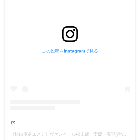
この投稿をInstagramで見る
《松山痩身エステ》ヴァンベール松山店 愛媛 美容(@van_veal.matsuyama)がシェアした投稿