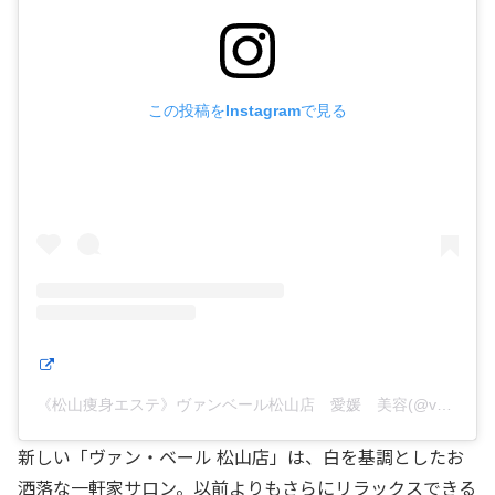
この投稿をInstagramで見る
《松山痩身エステ》ヴァンベール松山店 愛媛 美容(@van_veal.matsuyama)がシェアした投稿
新しい「ヴァン・ベール 松山店」は、白を基調としたお
洒落な一軒家サロン。以前よりもさらにリラックスできる