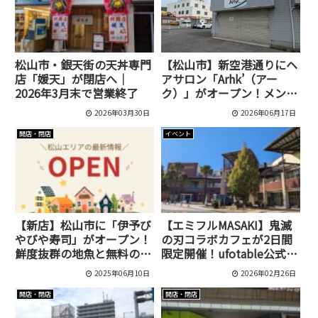
松山市・銀天街の天丼専門
【松山市】新空港通りにヘ
店「媛天」が閉店へ｜
アサロン「Arhk’（アー
2026年3月末で営業終了
ク）」がオープン！メンズ
カットやパーマに対応
2026年03月30日
2026年06月17日
開店・閉店
イベント
【新店】松山市に「伊予び
【エミフルMASAKI】鬼滅
やびや寿司」がオープン！
の刃コラボカフェが2日間
鮮度抜群の地魚と無料の味
限定開催！ufotable公式キ
噌汁が魅力！
ッチンカーが愛媛に登場
2025年06月10日
2026年02月26日
開店・閉店
開店・閉店