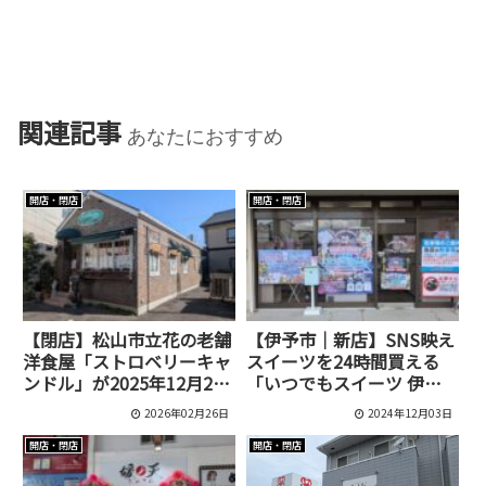
関連記事
あなたにおすすめ
開店・閉店
開店・閉店
【閉店】松山市立花の老舗
【伊予市｜新店】SNS映え
洋食屋「ストロベリーキャ
スイーツを24時間買える
ンドル」が2025年12月26
「いつでもスイーツ 伊予
日で営業終了
店」が12月14日にオープ
2026年02月26日
2024年12月03日
ン！
開店・閉店
開店・閉店