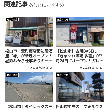
関連記事
あなたにおすすめ
開店・閉店
開店・閉店
松山市・萱町商店街に居酒
【松山市】古川BASEに
屋「縁」が新規オープン！
「きまぐれ酒場 多喜」が7
昼飲みから仕事帰りの一杯
月24日にオープン！ガレー
まで。
ジテナントに誕生した隠れ
2025年08月24日
2025年09月14日
家的居酒屋
開店・閉店
開店・閉店
【松山市】ダイレックス三
松山市中央の「フォルクス