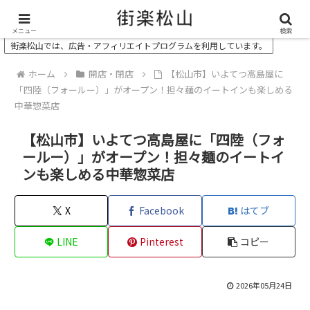
＼ 松山の街を“オモシロク”する地域情報メディア ／
メニュー
検索
街楽松山では、広告・アフィリエイトプログラムを利用しています。
ホーム
開店・閉店
【松山市】いよてつ高島屋に
「四陸（フォールー）」がオープン！担々麺のイートインも楽しめる
中華惣菜店
【松山市】いよてつ高島屋に「四陸（フォ
ールー）」がオープン！担々麺のイートイ
ンも楽しめる中華惣菜店
X
Facebook
はてブ
LINE
Pinterest
コピー
2026年05月24日