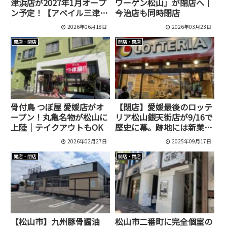
津浜店が2027年1月オープ
ワーゲン松山」が閉店へ｜
ン予定！【アベイル三津店
今治店も同時閉店
跡地】
2026年06月18日
2026年03月23日
開店・閉店
開店・閉店
骨付鳥 つぼ屋 愛媛店がオ
【閉店】愛媛最後のロッテ
ープン！丸亀名物が松山に
リア松山銀天街店が9/16で
上陸｜テイクアウトもOK
歴史に幕。跡地には新業態
「ゼッテリア」が愛媛初上
2026年02月27日
2025年09月17日
陸！
開店・閉店
開店・閉店
【松山市】九州豚骨醤油
松山市二番町に完全個室の