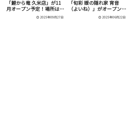
「鯉から竜 久米店」が11
「旬彩 媛の隠れ家 宵音
月オープン予定！場所は
（よいね）」がオープン！
「とんから亭」跡
接待やデートに最適な大人
2025年09月27日
2025年06月22日
の空間