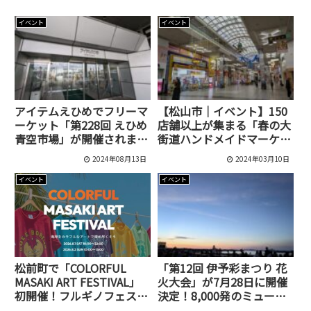
イベント
イベント
アイテムえひめでフリーマ
【松山市｜イベント】150
ーケット「第228回 えひめ
店舗以上が集まる「春の大
青空市場」が開催されま
街道ハンドメイドマーケッ
す！
ト2024」が開催されま
2024年08月13日
2024年03月10日
す！
イベント
イベント
松前町で「COLORFUL
「第12回 伊予彩まつり 花
MASAKI ART FESTIVAL」
火大会」が7月28日に開催
初開催！フルギノフェスタ
決定！8,000発のミュージ
や砂浜映画館なども同時開
ック花火が夜空を彩ります