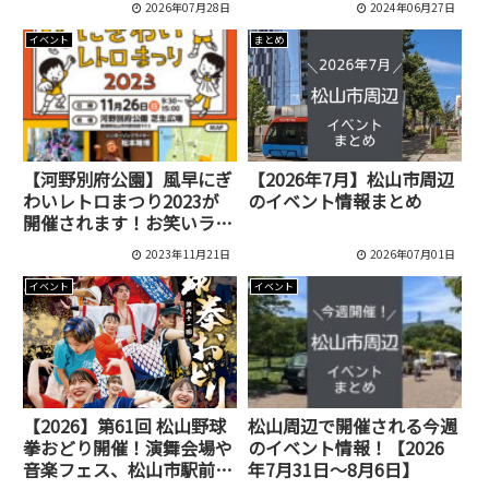
2026年07月28日
2024年06月27日
催
[伊予市]
イベント
まとめ
【河野別府公園】風早にぎ
【2026年7月】松山市周辺
わいレトロまつり2023が
のイベント情報まとめ
開催されます！お笑いライ
ブや音楽ステージもあるみ
2023年11月21日
2026年07月01日
たい！
イベント
イベント
【2026】第61回 松山野球
松山周辺で開催される今週
拳おどり開催！演舞会場や
のイベント情報！【2026
音楽フェス、松山市駅前の
年7月31日～8月6日】