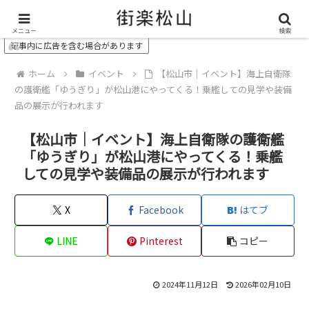
＼ 松山の街を“オモシロク”する地域情報メディア ／
メニュー
検索
記事内に広告を含む場合があります
ホーム
イベント
【松山市｜イベント】海上自衛隊
の護衛艦「ゆうぎり」が松山港にやってくる！乗艦しての見学や装備
品の展示が行われます
【松山市｜イベント】海上自衛隊の護衛艦
「ゆうぎり」が松山港にやってくる！乗艦
しての見学や装備品の展示が行われます
X
Facebook
はてブ
LINE
Pinterest
コピー
2024年11月12日
2026年02月10日