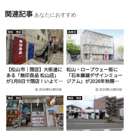
関連記事
あなたにおすすめ
開店・閉店
再開発
【松山市｜閉店】大街道に
松山・ロープウェー街に
ある「無印良品 松山店」
「石本藤雄デザインミュー
が1月8日で閉店！いよてつ
ジアム」が2026年秋開館
高島屋へ移転後は県内唯一
予定！
2024年01月05日
2025年11月05日
「冷凍食品」の取扱いを開
始予定
開店・閉店
開店・閉店