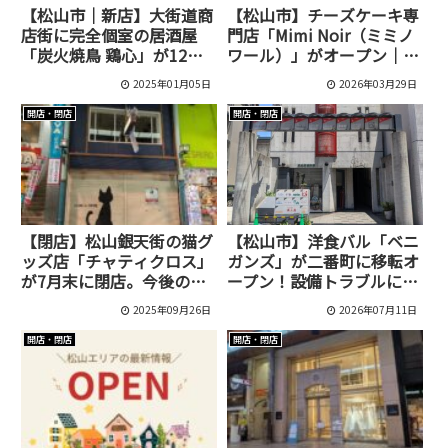
【松山市｜新店】大街道商
【松山市】チーズケーキ専
店街に完全個室の居酒屋
門店「Mimi Noir（ミミノ
「炭火焼鳥 鶏心」が12月
ワール）」がオープン｜完
23日にオープンしました！
全予約制の注目スイーツ
2025年01月05日
2026年03月29日
開店・閉店
開店・閉店
【閉店】松山銀天街の猫グ
【松山市】洋食バル「ベニ
ッズ店「チャティクロス」
ガンズ」が二番町に移転オ
が7月末に閉店。今後の購
ープン！設備トラブルによ
入は古川店へ
る休業を経て新店舗で営業
2025年09月26日
2026年07月11日
再開
開店・閉店
開店・閉店