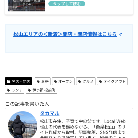
松山エリアの＜新着＞開店・閉店情報はこちら
開店・閉店
お得
オープン
グルメ
テイクアウト
ランチ
伊予郡 松前町
この記事を書いた人
タカマル
松山市在住、子育て中の父です。Local Web
松山の代表を務めながら、「街楽松山」のサ
イト作成から取材、記事執筆、SNS発信まで
全部ひとりで運営しています。地元のちょっ