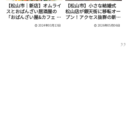
【松山市｜新店】オムライ
【松山市】小さな結婚式
スとおばんざい居酒屋の
松山店が銀天街に移転オー
「おばんざい屋&カフェ え
プン！アクセス抜群の新チ
ぇ塩梅」が3月3日にオープ
ャペル誕生
2024年03月13日
2026年05月06日
ンしました！