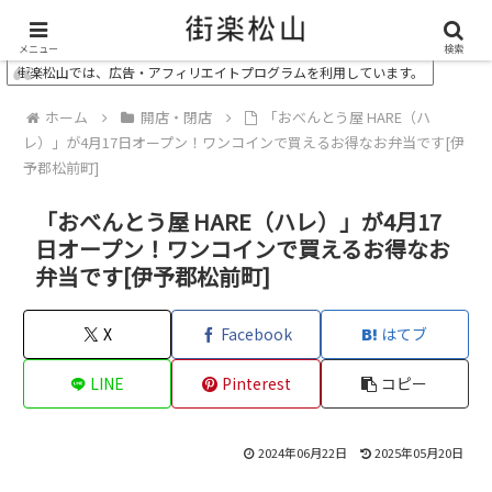
＼ 松山の街を“オモシロク”する地域情報メディア ／
メニュー
検索
街楽松山では、広告・アフィリエイトプログラムを利用しています。
ホーム
開店・閉店
「おべんとう屋 HARE（ハ
レ）」が4月17日オープン！ワンコインで買えるお得なお弁当です[伊
予郡松前町]
「おべんとう屋 HARE（ハレ）」が4月17
日オープン！ワンコインで買えるお得なお
弁当です[伊予郡松前町]
X
Facebook
はてブ
LINE
Pinterest
コピー
2024年06月22日
2025年05月20日