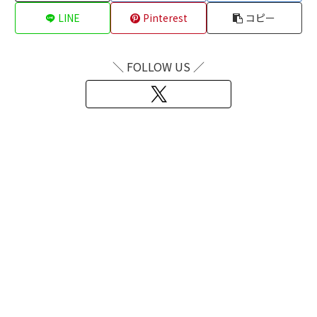
LINE
Pinterest
コピー
＼ FOLLOW US ／