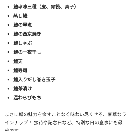
鱧珍味三種（皮、胃袋、真子）
蒸し鱧
鱧の早煮
鱧の西京焼き
鱧しゃぶ
鱧の一夜干し
鱧天
鱧寿司
鱧入りだし巻き玉子
鱧茶漬け
温わらびもち
まさに鱧の魅力を余すことなく味わい尽くせる、豪華なラ
インナップ！ 接待や記念日など、特別な日の食事にも最
適です。