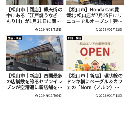
【松山市｜閉店】銀天街の
【松山市】Honda Cars愛
中にある「江戸焼うなぎ
媛北 松山店が7月25日にリ
もり川」が1月31日に閉店
ニューアルオープン！建て
していました！
替えで新ショールームが完
2024年03月15日
2026年07月22日
成
開店・閉店
開店・閉店
【松山市｜新店】四国最多
【松山市｜新店】環状線の
の店舗数を誇るセブンイレ
ドンキ横にベーグル＆カフ
ブンが空港通に新店舗をオ
ェの「Norn（ノルン）」
ープン！
が1月24日にオープン予
2024年12月09日
2025年01月13日
定！