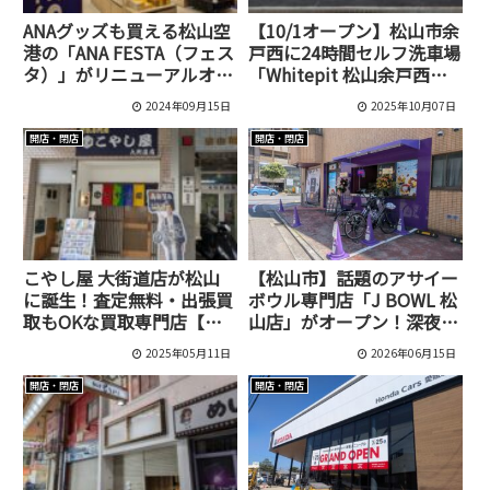
ANAグッズも買える松山空
【10/1オープン】松山市余
港の「ANA FESTA（フェス
戸西に24時間セルフ洗車場
タ）」がリニューアルオー
「Whitepit 松山余戸西
プンしました！
店」が誕生！
2024年09月15日
2025年10月07日
開店・閉店
開店・閉店
こやし屋 大街道店が松山
【松山市】話題のアサイー
に誕生！査定無料・出張買
ボウル専門店「J BOWL 松
取もOKな買取専門店【お
山店」がオープン！深夜2
にぎり屋 さんまる跡地】
時まで楽しめるご褒美スイ
2025年05月11日
2026年06月15日
ーツ
開店・閉店
開店・閉店