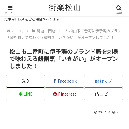
＼ 松山の街を“オモシロク”する地域情報メディア ／
メニュー
検索
記事内に広告を含む場合があります
ホーム
開店・閉店
松山市二番町に伊予灘のブラン
ド鱧を刺身で味わえる鱧割烹「いきがい」がオープンしました！
松山市二番町に伊予灘のブランド鱧を刺身
で味わえる鱧割烹「いきがい」がオープン
しました！
X
Facebook
はてブ
LINE
Pinterest
コピー
2025年07月28日