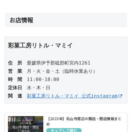
お店情報
彩菓工房リトル・マミイ
住　所
　愛媛県伊予郡砥部町宮内1261
営　業
　月・火・金・土（臨時休業あり）
時　間
　11:00-18:00
定休日
　水・木・日
関　連
彩菓工房リトル・マミイ 公式instagram
【2023年】松山市周辺の開店・閉店情報まと
め