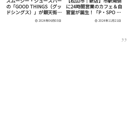
スムージー・ジュースバー
【松山市｜新店】市駅南側
の「GOOD THINGS（グッ
に24時間営業のカフェ＆自
ドシングス）」が銀天街に
習室が誕生！「P・SPO 市
移転オープン予定[松山市/
駅南店」が11月20日にオ
2024年06月03日
2024年11月21日
湊町]
ープンします