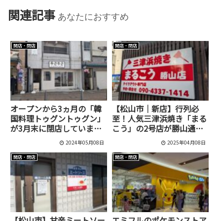
関連記事
あなたにおすすめ
開店・閉店
開店・閉店
オープンから3ヵ月の「韓
【松山市｜新店】行列必
国料理トゥグントゥグン」
至！人気三津浜焼き「まる
が3月末に閉店しています
こう」の2号店が勝山通り
[松山ロープウェー商店街]
にオープン！
2024年05月08日
2025年04月08日
開店・閉店
開店・閉店
【松山市】甘辛ミートソー
エミフルのポケモンストア