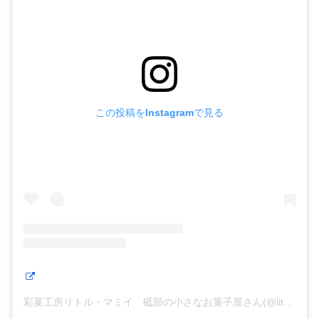
この投稿をInstagramで見る
彩菓工房リトル・マミイ 砥部の小さなお菓子屋さん(@little_mammy.1123)がシェアした投稿