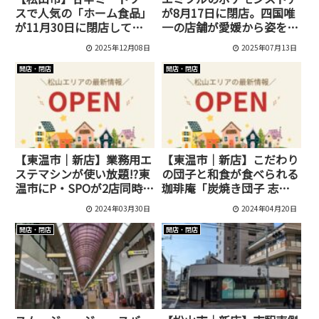
スで人気の「ホーム食品」
が8月17日に閉店。四国唯
が11月30日に閉店して
一の店舗が愛媛から姿を消
た！
す
2025年12月08日
2025年07月13日
開店・閉店
開店・閉店
【東温市｜新店】業務用エ
【東温市｜新店】こだわり
ステマシンが使い放題!?東
の団子と和食が食べられる
温市にP・SPOが2店同時オ
珈琲庵「炭焼き団子 志津
ープン！
かわ珈琲庵」がオープン予
2024年03月30日
2024年04月20日
定！
開店・閉店
開店・閉店