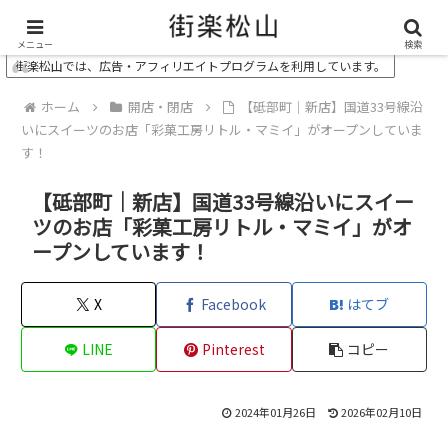
＼ 松山の街を“オモシロク”する地域情報メディア ／
メニュー
検索
街楽松山では、広告・アフィリエイトプログラムを利用しています。
ホーム
開店・閉店
【砥部町｜新店】国道33号線沿
いにスイーツのお店「彩菓工房リトル・マミイ」がオープンしていま
す！
【砥部町｜新店】国道33号線沿いにスイー
ツのお店「彩菓工房リトル・マミイ」がオ
ープンしています！
X
Facebook
はてブ
LINE
Pinterest
コピー
2024年01月26日
2026年02月10日