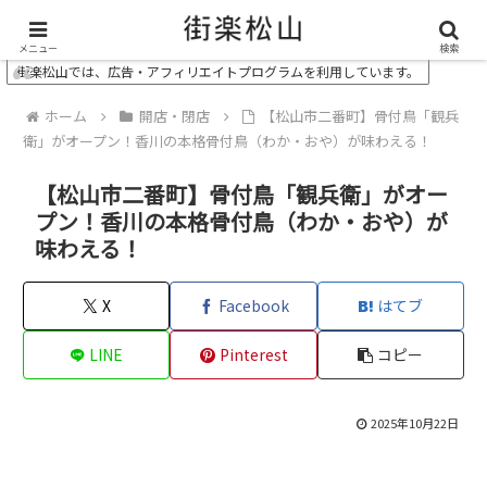
＼ 松山の街を“オモシロク”する地域情報メディア ／
メニュー
検索
街楽松山では、広告・アフィリエイトプログラムを利用しています。
ホーム
開店・閉店
【松山市二番町】骨付鳥「観兵
衛」がオープン！香川の本格骨付鳥（わか・おや）が味わえる！
【松山市二番町】骨付鳥「観兵衛」がオー
プン！香川の本格骨付鳥（わか・おや）が
味わえる！
X
Facebook
はてブ
LINE
Pinterest
コピー
2025年10月22日