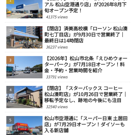
アル 松山空港通り店」が2026年8月下
旬オープン予定！
41375 views
【閉店】済美高校横「ローソン 松山湊
町七丁目店」が9月30日で営業終了｜
最終日は14時閉店
36237 views
【2026年】松山市北条「えひめウォー
ターパーク」が7月18日オープン！料
金・予約・営業時間を紹介
33791 views
【閉店】「スターバックス コーヒー
松山湊町店」が10月26日で営業終了｜
移転予定なし、跡地の今後にも注目
32540 views
松山市空港通に「スーパー日東 土居田
店」が7月29日オープン！ダイソーも
入る新店舗