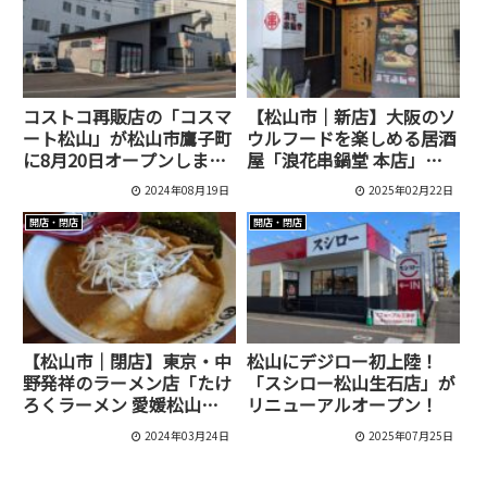
コストコ再販店の「コスマ
【松山市｜新店】大阪のソ
ート松山」が松山市鷹子町
ウルフードを楽しめる居酒
に8月20日オープンしま
屋「浪花串鍋堂 本店」が
す！
オープン！
2024年08月19日
2025年02月22日
開店・閉店
開店・閉店
【松山市｜閉店】東京・中
松山にデジロー初上陸！
野発祥のラーメン店「たけ
「スシロー松山生石店」が
ろくラーメン 愛媛松山
リニューアルオープン！
店」が3月31日で閉店！
2024年03月24日
2025年07月25日