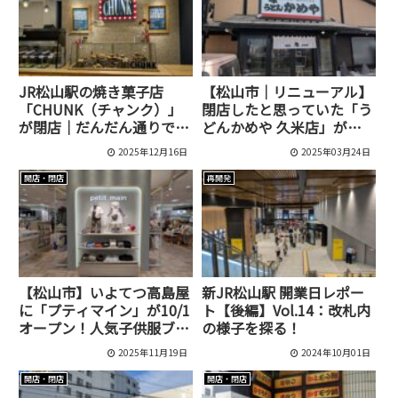
JR松山駅の焼き菓子店
【松山市｜リニューアル】
「CHUNK（チャンク）」
閉店したと思っていた「う
が閉店｜だんだん通りで約
どんかめや 久米店」がセ
1年の営業
ルフになってリニューアル
2025年12月16日
2025年03月24日
オープン！
開店・閉店
再開発
【松山市】いよてつ高島屋
新JR松山駅 開業日レポー
に「プティマイン」が10/1
ト【後編】Vol.14：改札内
オープン！人気子供服ブラ
の様子を探る！
ンドが集結
2025年11月19日
2024年10月01日
開店・閉店
開店・閉店