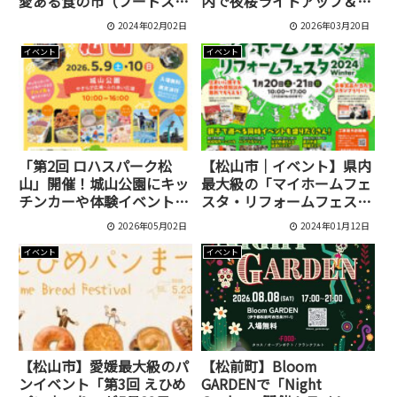
愛ある食の市（フードスト
内で夜桜ライトアップ＆グ
リートマルシェ）」が開催
ルメを満喫
2024年02月02日
2026年03月20日
されます！
イベント
イベント
「第2回 ロハスパーク松
【松山市｜イベント】県内
山」開催！城山公園にキッ
最大級の「マイホームフェ
チンカーや体験イベントが
スタ・リフォームフェスタ
集結【入場無料】
2024 Winter」がアイテム
2026年05月02日
2024年01月12日
えひめで開催！
イベント
イベント
【松山市】愛媛最大級のパ
【松前町】Bloom
ンイベント「第3回 えひめ
GARDENで「Night