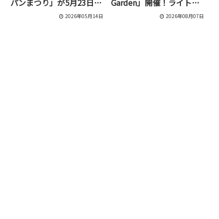
パンまつり」が5月23日・
Garden」開催！ライトア
24日に開催！
ップされた庭園で一夜限定
2026年05月14日
2026年08月07日
のナイトマーケット