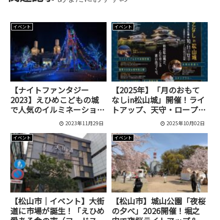
イベント
イベント
【ナイトファンタジー
【2025年】「月のおもて
2023】えひめこどもの城
なしin松山城」開催！ライ
で人気のイルミネーション
トアップ、天守・ロープウ
が開催されています！
ェイ夜間営業、イベント情
2023年11月29日
2025年10月02日
報を完全ガイド
イベント
イベント
【松山市｜イベント】大街
【松山市】城山公園「夜桜
道に市場が誕生！「えひめ
の夕べ」2026開催！堀之