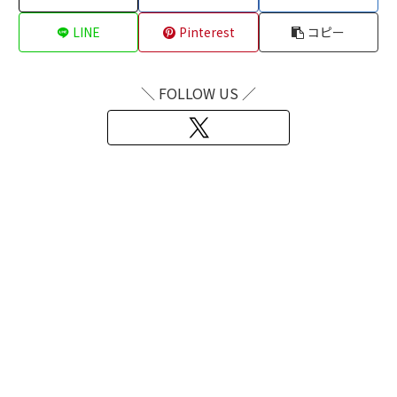
LINE
Pinterest
コピー
＼ FOLLOW US ／