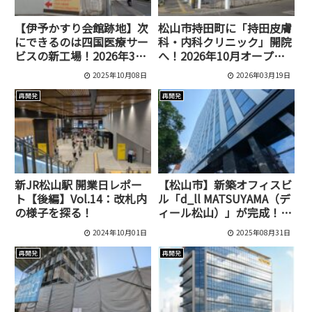
【伊予かすり会館跡地】次
松山市持田町に「持田皮膚
にできるのは四国医療サー
科・内科クリニック」開院
ビスの新工場！2026年3月
へ！2026年10月オープン
末完成予定【松山市久万ノ
予定
2025年10月08日
2026年03月19日
台】
再開発
再開発
新JR松山駅 開業日レポー
【松山市】新築オフィスビ
ト【後編】Vol.14：改札内
ル「d_ll MATSUYAMA（デ
の様子を探る！
ィール松山）」が完成！テ
ナント・駐車場情報まとめ
2024年10月01日
2025年08月31日
再開発
再開発