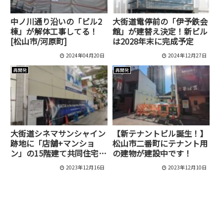
中ノ川通り沿いの「ビル2
大街道電停前の「伊予鉄会
棟」が解体工事してる！
館」が建替え決定！新ビル
[松山市/河原町]
は2028年末に完成予定
2024年04月20日
2024年12月27日
再開発
再開発
大街道シネマサンシャイン
【新テナントビル誕生！】
跡地に「店舗+マンショ
松山市二番町にテナント用
ン」の15階建て共同住宅が
の建物が建設中です！
できるみたい！
2023年12月16日
2023年12月10日