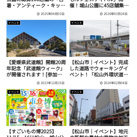
着・アンティーク・キッチ
催！城山公園に45店舗集結
ンカー」が集結！｜ニュー
｜出店一覧まとめ
2025年04月03日
2026年03月24日
レトロ ノミノイチ Vol.2
イベント
イベント
【愛媛県武道館】開館20周
【松山市｜イベント】完成
年記念「武道館ウィーク」
した道路でウォーキングイ
が開催されます！[参加無
ベント！「松山外環状道路
料イベント多数]
空港線」の開通記念イベン
2023年12月15日
2024年02月04日
トが開催されます
イベント
イベント
【すごいもの博2025】
【松山市｜イベント】地元