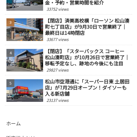
金・予約・営業時間を紹介
33752 views
【閉店】済美高校横「ローソン 松山湊
町七丁目店」が9月30日で営業終了｜
最終日は14時閉店
33677 views
【閉店】「スターバックス コーヒー
松山湊町店」が10月26日で営業終了｜
移転予定なし、跡地の今後にも注目
29827 views
松山市空港通に「スーパー日東 土居田
店」が7月29日オープン！ダイソーも
入る新店舗
23137 views
ホーム