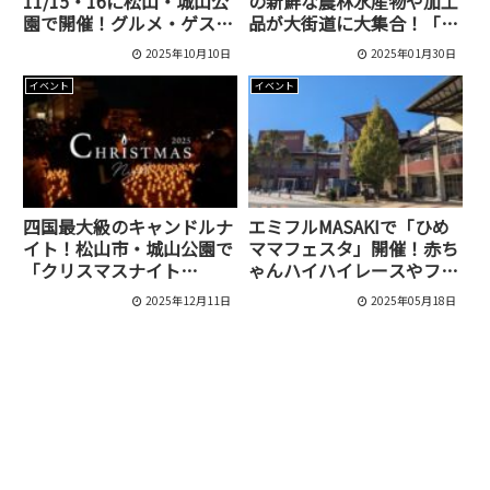
11/15・16に松山・城山公
の新鮮な農林水産物や加工
園で開催！グルメ・ゲス
品が大街道に大集合！「第
ト・タイムスケジュール・
17回 まつやま農林水産ま
2025年10月10日
2025年01月30日
駐車場情報まとめ
つり」が2月16日に開催さ
れます
イベント
イベント
四国最大級のキャンドルナ
エミフルMASAKIで「ひめ
イト！松山市・城山公園で
ママフェスタ」開催！赤ち
「クリスマスナイト
ゃんハイハイレースやフジ
2025」開催決定
商品券も！【5月31日・6
2025年12月11日
2025年05月18日
月1日】