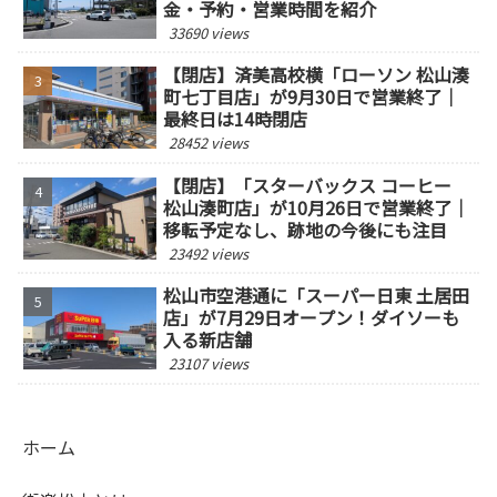
金・予約・営業時間を紹介
33690 views
【閉店】済美高校横「ローソン 松山湊
町七丁目店」が9月30日で営業終了｜
最終日は14時閉店
28452 views
【閉店】「スターバックス コーヒー
松山湊町店」が10月26日で営業終了｜
移転予定なし、跡地の今後にも注目
23492 views
松山市空港通に「スーパー日東 土居田
店」が7月29日オープン！ダイソーも
入る新店舗
23107 views
ホーム