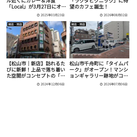
ル近くにカレー＆洋食
「ラクダピクニック」に待
「Local」が3月27日にオー
望のカフェ誕生！
プン予定！
2025年03月23日
2026年08月02日
開店・閉店
開店・閉店
【松山市｜新店】訪れるた
松山市千舟町に「タイムパ
びに新鮮！上品で落ち着い
ーク」がオープン！マンシ
た空間がコンセプトの「松
ョンギャラリー跡地がコイ
山 麻布」が11月11日にオ
ンパーキングに
2024年12月06日
2026年07月06日
ープン！