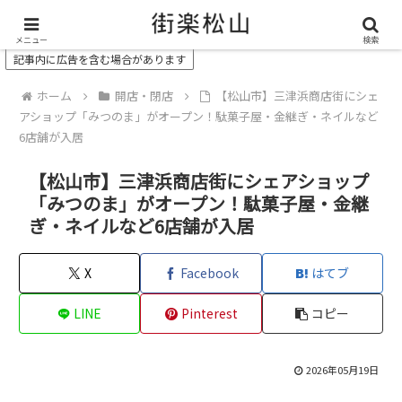
＼ 松山の街を“オモシロク”する地域情報メディア ／
メニュー
検索
記事内に広告を含む場合があります
ホーム
開店・閉店
【松山市】三津浜商店街にシェ
アショップ「みつのま」がオープン！駄菓子屋・金継ぎ・ネイルなど
6店舗が入居
【松山市】三津浜商店街にシェアショップ
「みつのま」がオープン！駄菓子屋・金継
ぎ・ネイルなど6店舗が入居
X
Facebook
はてブ
LINE
Pinterest
コピー
2026年05月19日