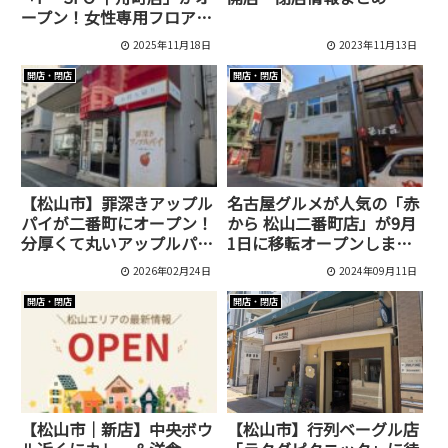
ープン！女性専用フロアや
PC利用OKのフロアも
2025年11月18日
2023年11月13日
開店・閉店
開店・閉店
【松山市】罪深きアップル
名古屋グルメが人気の「赤
パイが二番町にオープン！
から 松山二番町店」が9月
分厚くて丸いアップルパイ
1日に移転オープンしまし
専門店
た！
2026年02月24日
2024年09月11日
開店・閉店
開店・閉店
【松山市｜新店】中央ボウ
【松山市】行列ベーグル店