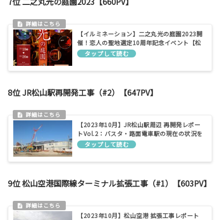
7位 二之丸光の庭園2023【660PV】
【イルミネーション】二之丸光の庭園2023開
催！恋人の聖地選定10周年記念イベント【松
山城二之丸史跡庭園】
8位 JR松山駅再開発工事（#2）【647PV】
【2023年10月】JR松山駅周辺 再開発レポー
トVol.2：バスタ・路面電車駅の現在の状況を
確認
9位 松山空港国際線ターミナル拡張工事（#1）【603PV】
【2023年10月】松山空港 拡張工事レポート