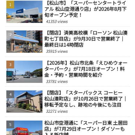
【松山市】「スーパーセンタートライ
アル 松山空港通り店」が2026年8月下
旬オープン予定！
41353 views
【閉店】済美高校横「ローソン 松山湊
町七丁目店」が9月30日で営業終了｜
最終日は14時閉店
35915 views
【2026年】松山市北条「えひめウォー
ターパーク」が7月18日オープン！料
金・予約・営業時間を紹介
33781 views
【閉店】「スターバックス コーヒー
松山湊町店」が10月26日で営業終了｜
移転予定なし、跡地の今後にも注目
32271 views
松山市空港通に「スーパー日東 土居田
店」が7月29日オープン！ダイソーも
入る新店舗