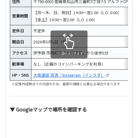
住所
〒790-0003 愛媛県松山市三番町3丁目7-5 アルファCPXビル
【月～木、日、祝日】14:00～翌1:00（L.O. 0:00）
営業時間
【金土】14:00～翌2:00（L.O. 1:00）
定休日
不定休
開店日
2026年5月1日（金）
アクセス
伊予鉄 市内電車「大街道駅」から徒歩5分
スクロールできます
駐車場
なし（近隣のコインパーキングを利用）
HP・SNS
大街道邸 百済｜Instagram（インスタ）
※記事作成時点での内容のため、最新の情報とは異なる場合があります
▼ Googleマップで場所を確認する