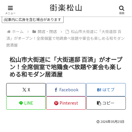
＼ 松山の街を“オモシロク”する地域情報メディア ／
メニュー
検索
記事内に広告を含む場合があります
ホーム
開店・閉店
松山市大街道に「大街道邸 百
済」がオープン！全席個室で地鶏食べ放題や宴会も楽しめる和モダン
居酒屋
松山市大街道に「大街道邸 百済」がオープ
ン！全席個室で地鶏食べ放題や宴会も楽し
める和モダン居酒屋
X
Facebook
はてブ
LINE
Pinterest
コピー
2026年05月25日