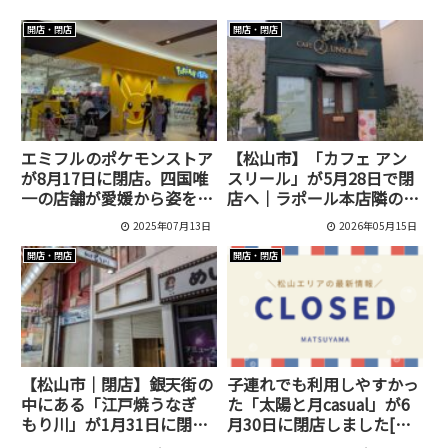
開店・閉店
開店・閉店
エミフルのポケモンストア
【松山市】「カフェ アン
が8月17日に閉店。四国唯
スリール」が5月28日で閉
一の店舗が愛媛から姿を消
店へ｜ラポール本店隣のス
す
イーツカフェ
2025年07月13日
2026年05月15日
開店・閉店
開店・閉店
【松山市｜閉店】銀天街の
子連れでも利用しやすかっ
中にある「江戸焼うなぎ
た「太陽と月casual」が6
もり川」が1月31日に閉店
月30日に閉店しました[松
していました！
山市/中央]