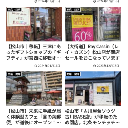
2024年03月15日
2024年07月15日
開店・閉店
開店・閉店
【松山市｜移転】三津にあ
【大街道】Ray Cassin（レ
ったギフトショップの「ギ
イ・カズン）松山店が閉店
フティ」が宮西に移転オー
セールをおこなっています
プン！
2024年04月16日
2023年12月17日
開店・閉店
開店・閉店
【松山市】未来に手紙が届
松山市「古川屋台ソウヅ
く体験型カフェ「言の葉郵
古川BASE店」が移転のた
便」が道後にオープン！1
め閉店。北条モンチッチ海
年後の自分へ想いを届け
岸付近で11月下旬オープン