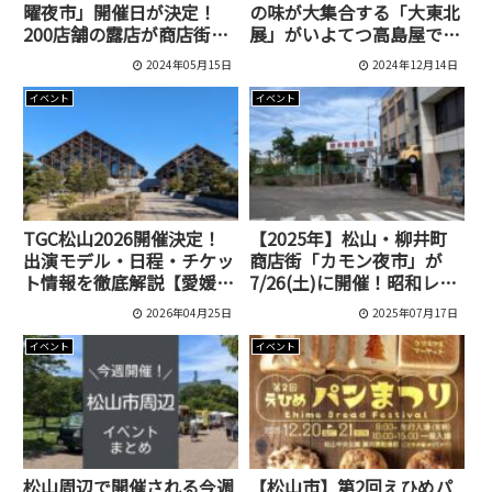
曜夜市」開催日が決定！
の味が大集合する「大東北
200店舗の露店が商店街に
展」がいよてつ高島屋で12
集結します
月10日から17日まで開催
2024年05月15日
2024年12月14日
中です！
イベント
イベント
TGC松山2026開催決定！
【2025年】松山・柳井町
出演モデル・日程・チケッ
商店街「カモン夜市」が
ト情報を徹底解説【愛媛県
7/26(土)に開催！昭和レト
武道館】
ロなナイトマーケット
2026年04月25日
2025年07月17日
イベント
イベント
松山周辺で開催される今週
【松山市】第2回えひめパ