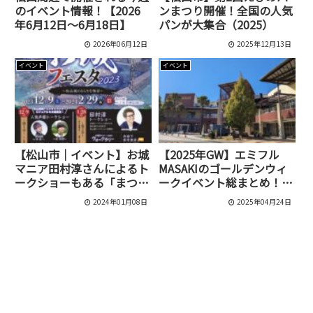
のイベント情報！【2026
ンまつり開催！全国の人気
年6月12日～6月18日】
パンが大集合（2025）
2026年06月12日
2025年12月13日
イベント
イベント
【松山市｜イベント】お城
【2025年GW】エミフル
マニア田村淳さんによるト
MASAKIのゴールデンウィ
ークショーもある「まつや
ークイベント総まとめ！家
まお城フェスタ2023」が
族で楽しめる催しが盛りだ
2024年01月08日
2025年04月24日
城山公園で開催されます！
くさん！