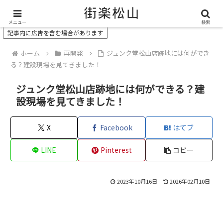
＼ 松山の街を“オモシロク”する地域情報メディア ／
メニュー
検索
記事内に広告を含む場合があります
ホーム
再開発
ジュンク堂松山店跡地には何ができ
る？建設現場を見てきました！
ジュンク堂松山店跡地には何ができる？建
設現場を見てきました！
X
Facebook
はてブ
LINE
Pinterest
コピー
2023年10月16日
2026年02月10日