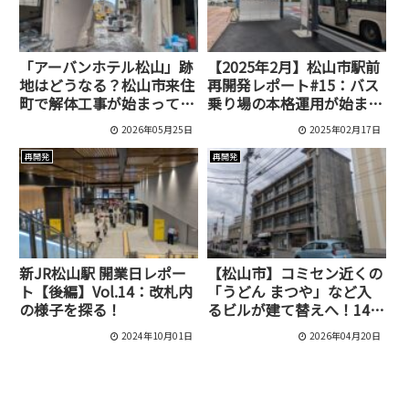
「アーバンホテル松山」跡
【2025年2月】松山市駅前
地はどうなる？松山市来住
再開発レポート#15：バス
町で解体工事が始まってい
乗り場の本格運用が始ま
ます
る！
2026年05月25日
2025年02月17日
再開発
再開発
新JR松山駅 開業日レポー
【松山市】コミセン近くの
ト【後編】Vol.14：改札内
「うどん まつや」など入
の様子を探る！
るビルが建て替えへ！14階
建てマンション計画
2024年10月01日
2026年04月20日