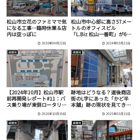
松山市立花のファミマで気
松山市中心部に高さ57メー
になる工事…臨時休業＆店
トルのオフィスビル
内は空っぽに
「L.Biz 松山一番町」が6月
に着工予定
2026年04月22日
2024年03月21日
再開発
再開発
【2024年10月】松山市駅
跡地はどうなる？道後商店
前再開発レポート#11：バ
街のL字にあった「かど半
ス乗り場が東側ロータリー
本舗」跡の現状を見てきま
へ集約！
した！
2024年10月19日
2025年03月15日
再開発
再開発