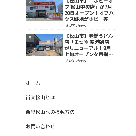
【松山市】「ホビーオ
フ 松山中央店」が7月
20日オープン！オフハ
ウス跡地がホビー専門
店にリニューアル
8488 views
【松山市】老舗うどん
店「まつや 空港通店」
がリニューアル！8月
上旬オープンを目指し
て工事中
8161 views
ホーム
街楽松山とは
街楽松山への掲載方法
お問い合わせ