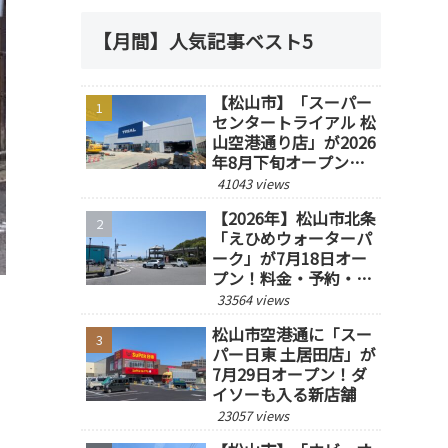
【月間】人気記事ベスト5
【松山市】「スーパー
センタートライアル 松
山空港通り店」が2026
年8月下旬オープン予
定！
41043 views
【2026年】松山市北条
「えひめウォーターパ
ーク」が7月18日オー
プン！料金・予約・営
業時間を紹介
33564 views
松山市空港通に「スー
パー日東 土居田店」が
7月29日オープン！ダ
イソーも入る新店舗
23057 views