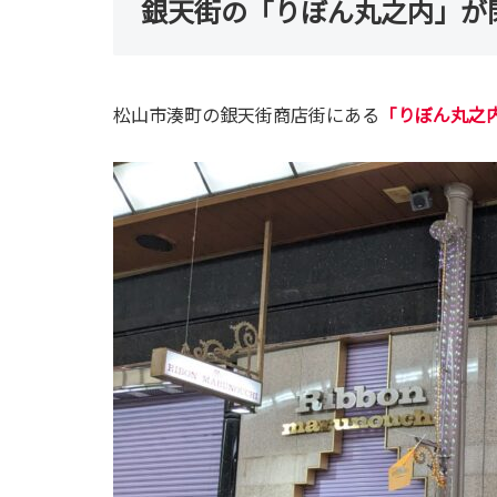
銀天街の「りぼん丸之内」が
松山市湊町の銀天街商店街にある
「りぼん丸之