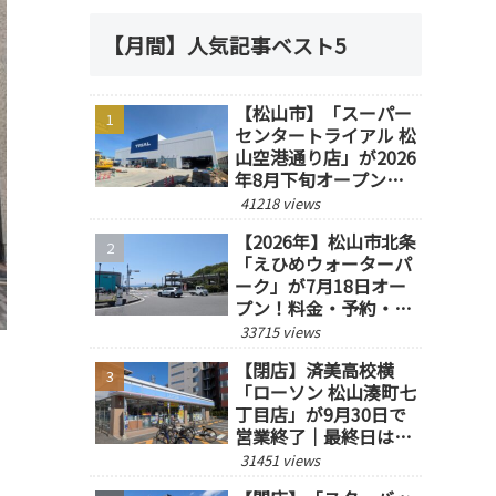
【月間】人気記事ベスト5
【松山市】「スーパー
センタートライアル 松
山空港通り店」が2026
年8月下旬オープン予
定！
41218 views
【2026年】松山市北条
「えひめウォーターパ
ーク」が7月18日オー
プン！料金・予約・営
業時間を紹介
33715 views
【閉店】済美高校横
「ローソン 松山湊町七
丁目店」が9月30日で
営業終了｜最終日は14
時閉店
31451 views
く