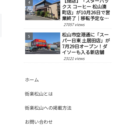
【閉店】「スターバッ
クス コーヒー 松山湊
町店」が10月26日で営
業終了｜移転予定な
し、跡地の今後にも注
27057 views
目
松山市空港通に「スー
パー日東 土居田店」が
7月29日オープン！ダ
イソーも入る新店舗
23121 views
ホーム
街楽松山とは
街楽松山への掲載方法
お問い合わせ