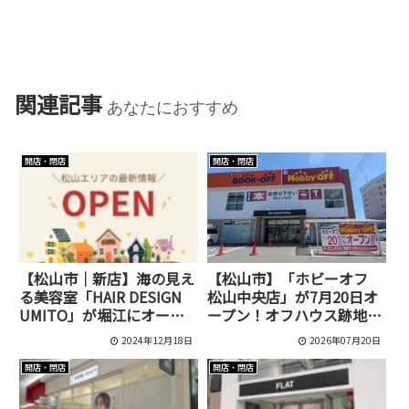
関連記事
あなたにおすすめ
開店・閉店
開店・閉店
【松山市｜新店】海の見え
【松山市】「ホビーオフ
る美容室「HAIR DESIGN
松山中央店」が7月20日オ
UMITO」が堀江にオープ
ープン！オフハウス跡地が
ン！
ホビー専門店にリニューア
2024年12月18日
2026年07月20日
ル
開店・閉店
開店・閉店