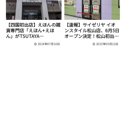
【四国初出店】えほんの雑
【速報】サイゼリヤ イオ
貨専門店「えほん+えほ
ンスタイル松山店、6月5日
ん」がTSUTAYA
オープン決定！松山初出店
BOOKSTORE 重信店内に
の場所や営業時間は？
2024年07月14日
2025年05月22日
オープン[東温市]