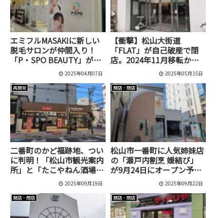
エミフルMASAKIに新しい
【衝撃】松山大街道
脱毛サロンが仲間入り！
「FLAT」が自己破産で閉
「P・SPO BEAUTY」がオ
店。2024年11月移転から
ープン！
わずか5ヶ月…
2025年04月07日
2025年05月15日
再開発
開店・閉店
二番町のかど福跡地、つい
松山市一番町に人気姉妹店
に判明！「松山市観光案内
の「瀬戸内割烹 媛結び」
所」と「たこやねん酒場」
が9月24日にオープン予
ができてた！
定！｜予約方法・メニュー
2025年09月19日
2025年09月22日
開店・閉店
開店・閉店