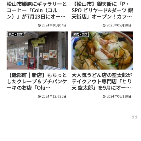
松山市姫原にギャラリーと
【松山市】銀天街に「P・
コーヒー「Coln（コル
SPO ビリヤード&ダーツ 銀
ン）」が7月23日にオープ
天街店」オープン！カフェ
ンしました！
スペース併設の新スポット
2024年10月07日
2026年05月28日
開店・閉店
開店・閉店
【砥部町｜新店】もちっと
大人気うどん店の空太郎が
したクレープ＆プチパンケ
テイクアウト専門店「とり
ーキのお店「Olu
天 空太郎」を9月にオープ
crepe（オルクレープ）」
ンするようです[松山市/別
2024年12月26日
2024年06月30日
が11月29日にオープン！
府町]