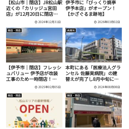
【松山市｜閉店】JR松山駅
伊予市に「びっくり焼亭
近くの「カリッジュ宮田
伊予本店」がオープン！
店」が12月20日に閉店し
【かざぐるま跡地】
ました！
2024年12月31日
2026年03月02日
開店・閉店
再開発
【伊予市｜閉店】フレッシ
本町にある「医療法人グラ
ュバリュー 伊予店が改装
ンセル 佐藤実病院」の建
工事のため一時閉店！
替えが完了し8月中旬にグ
2025年夏頃リニューアル
ランドオープン予定です！
2025年02月05日
2024年08月08日
オープン予定
開店・閉店
開店・閉店