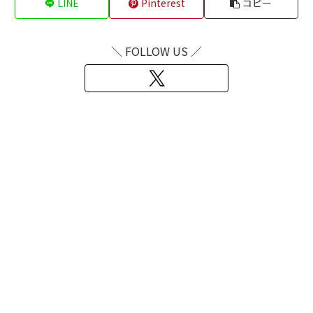
LINE
Pinterest
コピー
＼ FOLLOW US ／