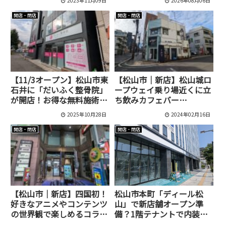
2023年11月09日
2026年08月06日
校】
開店・閉店
開店・閉店
【11/3オープン】松山市東
【松山市｜新店】松山城ロ
石井に「だいふく整骨院」
ープウェイ乗り場近くに立
が開店！お得な無料施術体
ち飲みカフェバー
験会も開催中！
「STAND 喜与」がオープ
2025年10月28日
2024年02月16日
ン！
開店・閉店
開店・閉店
【松山市｜新店】四国初！
松山市本町「ディール松
好きなアニメやコンテンツ
山」で新店舗オープン準
の世界観で楽しめるコラボ
備？1階テナントで内装工
完全特化型カラオケ店が新
事が始まっていました