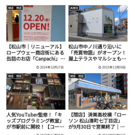
開店・閉店
再開発
【松山市｜リニューアル】
松山市中ノ川通り沿いに
ロープウェー商店街にある
「売買物語」がオープン！
缶詰のお店「Canpachi」が
屋上テラスやマルシェも開
鯛のお土産専門店へと生ま
催
2024年12月17日
2025年11月06日
れ変わります！[メデタイ
ム]
開店・閉店
開店・閉店
人気YouTuber監修！「キ
【閉店】済美高校横「ロー
ッズプログラミング教室」
ソン 松山湊町七丁目店」
が市駅前に開校！【コード
が9月30日で営業終了｜最
アドベンチャー松山市駅前
終日は14時閉店