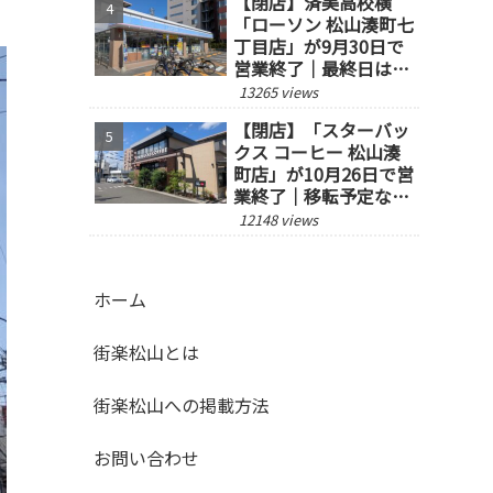
【閉店】済美高校横
「ローソン 松山湊町七
丁目店」が9月30日で
営業終了｜最終日は14
時閉店
13265 views
【閉店】「スターバッ
クス コーヒー 松山湊
町店」が10月26日で営
業終了｜移転予定な
し、跡地の今後にも注
12148 views
目
ホーム
街楽松山とは
街楽松山への掲載方法
お問い合わせ