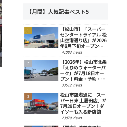
【月間】人気記事ベスト5
【松山市】「スーパー
センタートライアル 松
山空港通り店」が2026
年8月下旬オープン予
定！
41083 views
【2026年】松山市北条
「えひめウォーターパ
ーク」が7月18日オー
プン！料金・予約・営
業時間を紹介
33612 views
松山市空港通に「スー
パー日東 土居田店」が
7月29日オープン！ダ
イソーも入る新店舗
23079 views
炭