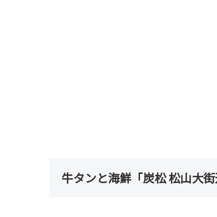
牛タンと海鮮「炭松 松山大