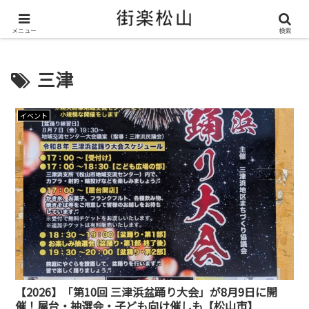
＼ 松山の街を“オモシロク”する地域情報メディア ／
メニュー
検索
三津
イベント
【2026】「第10回 三津浜盆踊り大会」が8月9日に開
催！屋台・抽選会・子ども向け催しも【松山市】