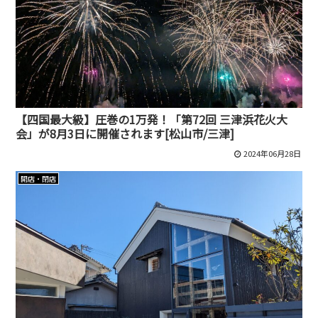
【四国最大級】圧巻の1万発！「第72回 三津浜花火大
会」が8月3日に開催されます[松山市/三津]
2024年06月28日
開店・閉店