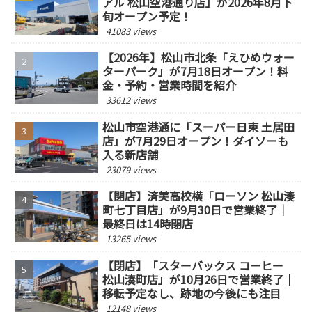
アル 松山空港通り店」が2026年8月下
旬オープン予定！
41083 views
【2026年】松山市北条「えひめウォー
ターパーク」が7月18日オープン！料
金・予約・営業時間を紹介
33612 views
松山市空港通に「スーパー日東 土居田
店」が7月29日オープン！ダイソーも
入る新店舗
23079 views
【閉店】済美高校横「ローソン 松山湊
町七丁目店」が9月30日で営業終了｜
最終日は14時閉店
13265 views
【閉店】「スターバックス コーヒー
松山湊町店」が10月26日で営業終了｜
移転予定なし、跡地の今後にも注目
12148 views