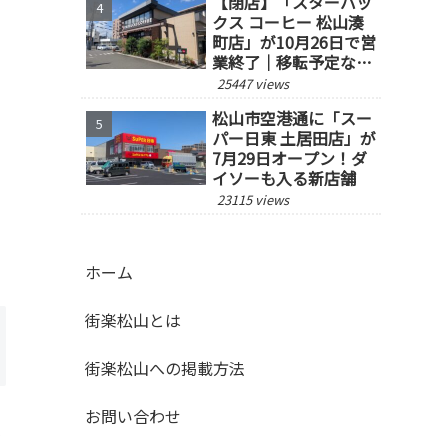
【閉店】「スターバッ
クス コーヒー 松山湊
町店」が10月26日で営
業終了｜移転予定な
し、跡地の今後にも注
25447 views
目
松山市空港通に「スー
パー日東 土居田店」が
7月29日オープン！ダ
イソーも入る新店舗
23115 views
ホーム
街楽松山とは
街楽松山への掲載方法
お問い合わせ
ジ