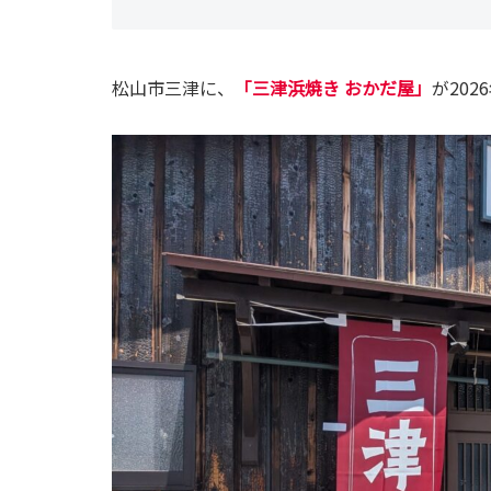
松山市三津に、
「三津浜焼き おかだ屋」
が20