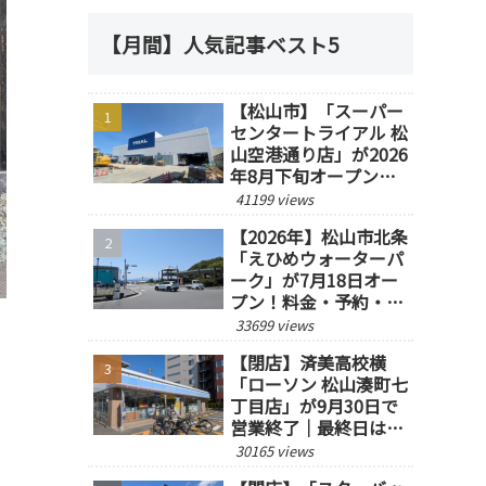
【月間】人気記事ベスト5
【松山市】「スーパー
センタートライアル 松
山空港通り店」が2026
年8月下旬オープン予
定！
41199 views
【2026年】松山市北条
「えひめウォーターパ
ーク」が7月18日オー
プン！料金・予約・営
業時間を紹介
33699 views
【閉店】済美高校横
「ローソン 松山湊町七
丁目店」が9月30日で
営業終了｜最終日は14
時閉店
30165 views