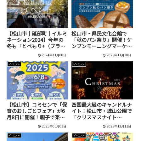
【松山市｜砥部町｜イルミ
松山市・県民文化会館で
ネーション2024】今年の
「秋のパン祭り」開催！ケ
冬も「とべもり+（プラ
ンブンモーニングマーケッ
ス）」エリアで大規模なイ
トVol.9 出店店舗まとめ
2024年11月08日
2025年11月20日
ルミネーションイベントが
開催されます！
イベント
イベント
【松山市】コミセンで「保
四国最大級のキャンドルナ
育のおしごとフェア」が6
イト！松山市・城山公園で
月8日に開催！親子で楽し
「クリスマスナイト
めるイベント＆就職相談会
2025」開催決定
2025年06月03日
2025年12月11日
も！
イベント
イベント