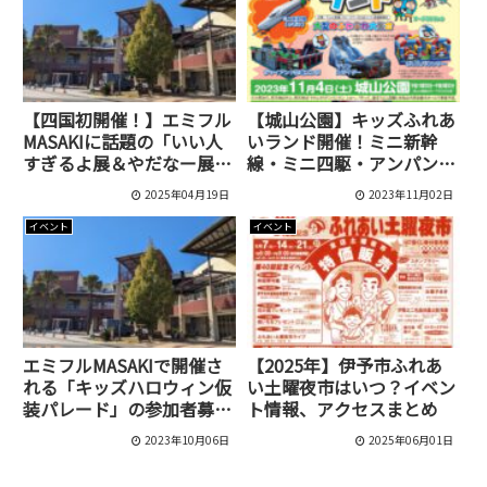
【四国初開催！】エミフル
【城山公園】キッズふれあ
MASAKIに話題の「いい人
いランド開催！ミニ新幹
すぎるよ展＆やだなー展」
線・ミニ四駆・アンパンマ
がやってきた！
ンショー・はたらく車が大
2025年04月19日
2023年11月02日
集合[入場無料]
イベント
イベント
エミフルMASAKIで開催さ
【2025年】伊予市ふれあ
れる「キッズハロウィン仮
い土曜夜市はいつ？イベン
装パレード」の参加者募集
ト情報、アクセスまとめ
が始まってる！
2023年10月06日
2025年06月01日