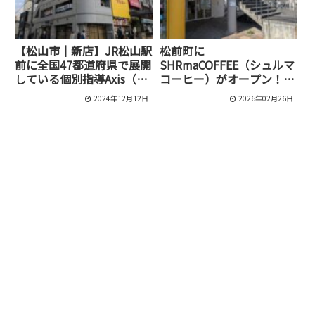
【松山市｜新店】JR松山駅
松前町に
前に全国47都道府県で展開
SHRmaCOFFEE（シュルマ
している個別指導Axis（ア
コーヒー）がオープン！わ
クシス）の「松山駅前校」
んちゃん同伴OKの韓国カ
2024年12月12日
2026年02月26日
が開校しました！
フェ