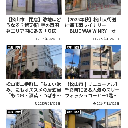
【松山市｜閉店】跡地はど
【2025年秋】松山大街道
うなる？銀天街L字の再開
に都市型ワイナリー
発エリア内にある「りぼん
「BLUE WAX WINRY」オー
丸之内」が閉店しました
プン！日本ワインと蕎麦を
2024年03月03日
2023年11月26日
堪能
開店・閉店
開店・閉店
松山市二番町に「ちょい飲
【松山市｜リニューアル】
み」にもオススメの居酒屋
千舟町にある人気のスリー
「もつ串・酒菜・つばき」
フィッシュコーヒー1階の
がオープンしていました！
カフェがリニューアルオー
2023年11月07日
2024年12月15日
プンしました！[プリンセ
ススマイル]
開店・閉店
開店・閉店