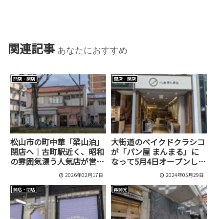
関連記事
あなたにおすすめ
開店・閉店
開店・閉店
松山市の町中華「梁山泊」
大街道のベイクドクラシコ
閉店へ｜古町駅近く、昭和
が「パン屋 まんまる」に
の雰囲気漂う人気店が営業
なって5月4日オープンしま
終了
した[松山市/大街道]
2026年02月17日
2024年05月29日
開店・閉店
再開発