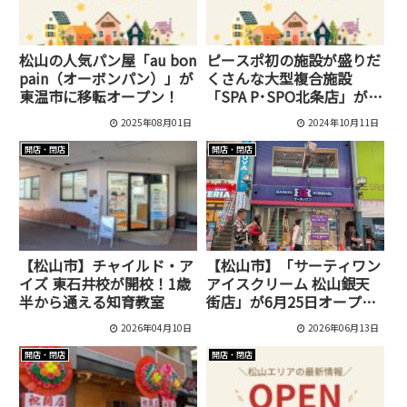
松山の人気パン屋「au bon
ピースポ初の施設が盛りだ
pain（オーボンパン）」が
くさんな大型複合施設
東温市に移転オープン！
「SPA P･SPO北条店」が8
月11日にオープンしていま
2025年08月01日
2024年10月11日
す！
開店・閉店
開店・閉店
【松山市】チャイルド・ア
【松山市】「サーティワン
イズ 東石井校が開校！1歳
アイスクリーム 松山銀天
半から通える知育教室
街店」が6月25日オープ
ン！2階はイートイン？
2026年04月10日
2026年06月13日
開店・閉店
開店・閉店