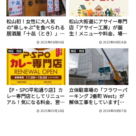
松山初！女性に大人気
松山大街道にアサイー専門
の“串しゃぶ”を食べられる
店「アサイー工房」が誕
居酒屋「十㐂（とき）」が
生！メニューや料金、場所
三番町にオープン！
を紹介。
2025年06月04日
2025年06月14日
開店・閉店
開店・閉店
【P・SPO平和通り店】カ
立体駐車場の「フラワーパ
レー専門店としてリニュー
ーキング 2番町 West」が
アル！気になる料金、営業
解体工事をしています[松
時間、限定キャンペーンを
山市/二番町]
2025年05月16日
2024年06月07日
徹底解説！