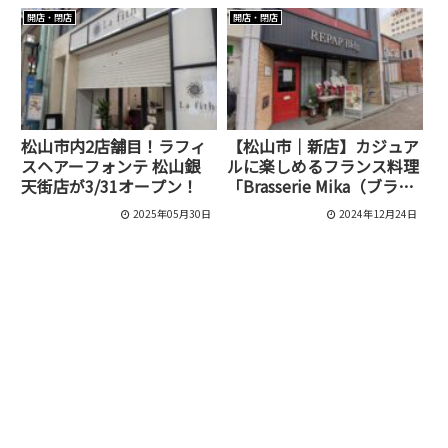
開店・閉店
開店・閉店
松山市内2店舗目！ラフィ
【松山市｜新店】カジュア
スヘアーフォンテ 松山銀
ルに楽しめるフランス料理
天街店が3/31オープン！
「Brasserie Mika（ブラッ
スリー・ミカ）」が11月
2025年05月30日
2024年12月24日
28日にオープン！