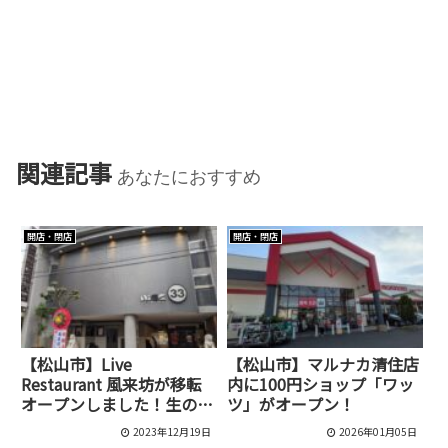
関連記事
あなたにおすすめ
開店・閉店
開店・閉店
【松山市】Live
【松山市】マルナカ清住店
Restaurant 風来坊が移転
内に100円ショップ「ワッ
オープンしました！生の音
ツ」がオープン！
楽を聴きながら食事ができ
2023年12月19日
2026年01月05日
るお店です