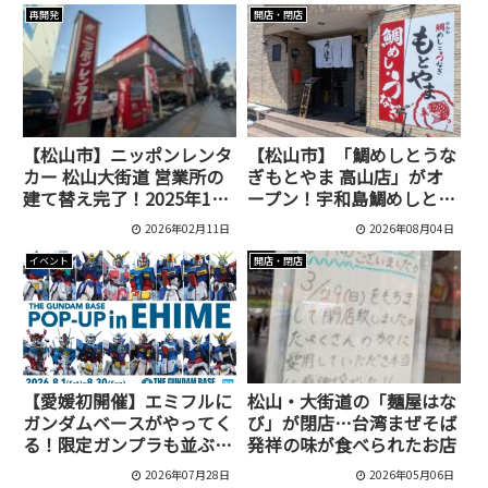
再開発
開店・閉店
【松山市】ニッポンレンタ
【松山市】「鯛めしとうな
カー 松山大街道 営業所の
ぎもとやま 高山店」がオ
建て替え完了！2025年12
ープン！宇和島鯛めしとう
月23日リニューアルオープ
なぎを一緒に楽しめる新店
2026年02月11日
2026年08月04日
ン
イベント
開店・閉店
【愛媛初開催】エミフルに
松山・大街道の「麺屋はな
ガンダムベースがやってく
び」が閉店…台湾まぜそば
る！限定ガンプラも並ぶ
発祥の味が食べられたお店
「THE GUNDAM BASE
2026年07月28日
2026年05月06日
POP-UP in EHIME」