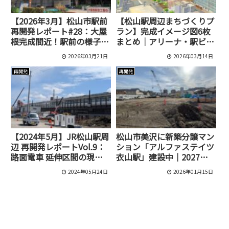
【2026年3月】松山市駅前
【松山駅周辺まちづくりプ
再開発レポート#28：大屋
ラン】完成イメージ図6枚
根完成間近！駅前の様子を
まとめ｜アリーナ・駅ビ
現地レポ
ル・再開発スケジュール
2026年03月21日
2026年03月14日
再開発
再開発
【2024年5月】JR松山駅周
松山市美沢に新築分譲マン
辺 再開発レポートVol.9：
ション「アルファステイツ
路面電車 延伸区間の現在
衣山駅」建設中｜2027年
の様子は？
完成予定
2024年05月24日
2026年01月15日