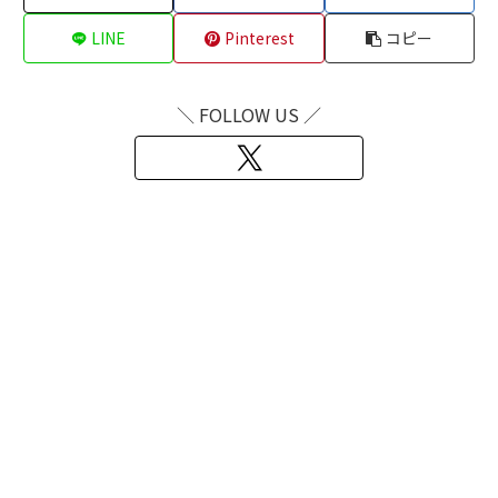
LINE
Pinterest
コピー
＼ FOLLOW US ／