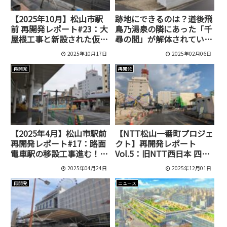
【2025年10月】松山市駅
跡地にできるのは？道後飛
前 再開発レポート#23：大
鳥乃湯泉の隣にあった「千
屋根工事と新設された仮設
尋の間」が解体されていま
通路
した
2025年10月17日
2025年02月06日
再開発
再開発
【2025年4月】松山市駅前
【NTT松山一番町プロジェ
再開発レポート#17：路面
クト】再開発レポート
電車駅の移設工事進む！駅
Vol.5：旧NTT西日本 四国
前広場・花園通りの最新状
支店の建物が姿を消す
2025年04月24日
2025年12月01日
況
再開発
ニュース